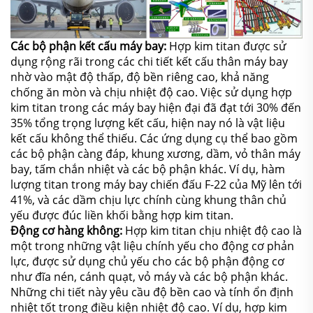
Các bộ phận kết cấu máy bay:
Hợp kim titan được sử
dụng rộng rãi trong các chi tiết kết cấu thân máy bay
nhờ vào mật độ thấp, độ bền riêng cao, khả năng
chống ăn mòn và chịu nhiệt độ cao. Việc sử dụng hợp
kim titan trong các máy bay hiện đại đã đạt tới 30% đến
35% tổng trọng lượng kết cấu, hiện nay nó là vật liệu
kết cấu không thể thiếu. Các ứng dụng cụ thể bao gồm
các bộ phận càng đáp, khung xương, dầm, vỏ thân máy
bay, tấm chắn nhiệt và các bộ phận khác. Ví dụ, hàm
lượng titan trong máy bay chiến đấu F-22 của Mỹ lên tới
41%, và các dầm chịu lực chính cùng khung thân chủ
yếu được đúc liền khối bằng hợp kim titan.
Động cơ hàng không:
Hợp kim titan chịu nhiệt độ cao là
một trong những vật liệu chính yếu cho động cơ phản
lực, được sử dụng chủ yếu cho các bộ phận động cơ
như đĩa nén, cánh quạt, vỏ máy và các bộ phận khác.
Những chi tiết này yêu cầu độ bền cao và tính ổn định
nhiệt tốt trong điều kiện nhiệt độ cao. Ví dụ, hợp kim