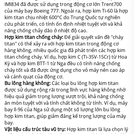
IMI834 đã được sử dụng trong động cơ lớn Trent700
của máy bay Boeing 777. Ngoài ra, hợp kim Ti-60 là hợp
kim titan chịu nhiệt 600°C do Trung Quốc tự nghiên
cứu phát triển, có tính ổn định nhiệt tuyệt vời và khả
năng chống chảy dão ở nhiệt độ cao.
Hợp kim titan chống cháy:
Để giải quyết vấn đề "cháy
titan" có thể xảy ra với hợp kim titan trong động cơ
hàng không, nhiều quốc gia đã phát triển các hợp kim
titan chống cháy. Ví dụ, hợp kim C (Ti-35V-15Cr) từ Hoa
Kỳ và hợp kim BTT-1 từ Nga đều có tính năng chống
cháy tốt và đã được ứng dụng cho vỏ máy nén cao áp
và cánh quạt của động cơ.
Bu lông hàng không:
Các loại bu lông hợp kim titan
được sử dụng rộng rãi trong lĩnh vực hàng không nhờ
hiệu quả giảm trọng lượng vượt trội, khả năng chống
ăn mòn tuyệt vời và tính chất không từ tính. Ví dụ, máy
bay Il-96 của Nga sử dụng một số lượng lớn bu lông
hợp kim titan, giúp giảm đáng kể trọng lượng của máy
bay.
Vật liệu cấu trúc tàu vũ trụ:
Hợp kim titan là lựa chọn lý