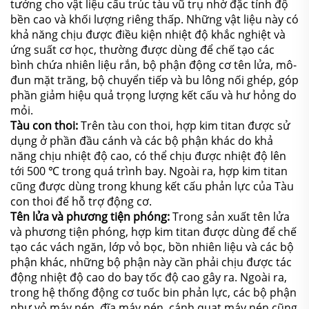
tưởng cho vật liệu cấu trúc tàu vũ trụ nhờ đặc tính độ
bền cao và khối lượng riêng thấp. Những vật liệu này có
khả năng chịu được điều kiện nhiệt độ khắc nghiệt và
ứng suất cơ học, thường được dùng để chế tạo các
bình chứa nhiên liệu rắn, bộ phận động cơ tên lửa, mô-
đun mặt trăng, bộ chuyển tiếp và bu lông nối ghép, góp
phần giảm hiệu quả trọng lượng kết cấu và hư hỏng do
mỏi.
Tàu con thoi:
Trên tàu con thoi, hợp kim titan được sử
dụng ở phần đầu cánh và các bộ phận khác do khả
năng chịu nhiệt độ cao, có thể chịu được nhiệt độ lên
tới 500 ℃ trong quá trình bay. Ngoài ra, hợp kim titan
cũng được dùng trong khung kết cấu phản lực của Tàu
con thoi để hỗ trợ động cơ.
Tên lửa và phương tiện phóng:
Trong sản xuất tên lửa
và phương tiện phóng, hợp kim titan được dùng để chế
tạo các vách ngăn, lớp vỏ bọc, bồn nhiên liệu và các bộ
phận khác, những bộ phận này cần phải chịu được tác
động nhiệt độ cao do bay tốc độ cao gây ra. Ngoài ra,
trong hệ thống động cơ tuốc bin phản lực, các bộ phận
như vỏ máy nén, đĩa máy nén, cánh quạt máy nén cũng