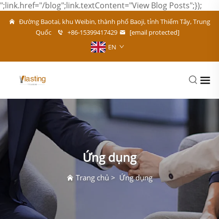
";link.href="/blog";link.textContent="View Blog Posts";});
Đường Baotai, khu Weibin, thành phố Baoji, tỉnh Thiểm Tây, Trung
Quốc
+86-15399417429
[email protected]
EN
Ứng dụng
Trang chủ
>
Ứng dụng