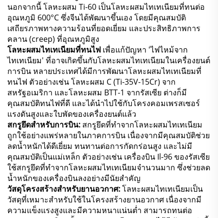
นอกจากนี้ โลหะผสม Ti-60 เป็นโลหะผสมไทเทเนียมที่ทนต่อ
อุณหภูมิ 600°C ซึ่งจีนได้พัฒนาขึ้นเอง โดยมีคุณสมบัติ
เสถียรภาพทางความร้อนที่ยอดเยี่ยม และประสิทธิภาพการ
คลาน (creep) ที่อุณหภูมิสูง
โลหะผสมไทเทเนียมที่ทนไฟ
เพื่อแก้ปัญหา 'ไฟไหม้จาก
ไทเทเนียม' ที่อาจเกิดขึ้นกับโลหะผสมไทเทเนียมในเครื่องยนต์
การบิน หลายประเทศได้มีการพัฒนาโลหะผสมไทเทเนียมที่
ทนไฟ ตัวอย่างเช่น โลหะผสม C (Ti-35V-15Cr) จาก
สหรัฐอเมริกา และโลหะผสม BTT-1 จากรัสเซีย ต่างก็มี
คุณสมบัติทนไฟที่ดี และได้นำไปใช้กับโครงคอมเพรสเซอร์
แรงดันสูงและใบพัดของเครื่องยนต์แล้ว
สกรูยึดสำหรับการบิน:
สกรูยึดที่ทำจากโลหะผสมไทเทเนียม
ถูกใช้อย่างแพร่หลายในภาคการบิน เนื่องจากมีคุณสมบัติช่วย
ลดน้ำหนักได้ดีเยี่ยม ทนทานต่อการกัดกร่อนสูง และไม่มี
คุณสมบัติเป็นแม่เหล็ก ตัวอย่างเช่น เครื่องบิน Il-96 ของรัสเซีย
ใช้สกรูยึดที่ทำจากโลหะผสมไทเทเนียมจำนวนมาก ซึ่งช่วยลด
น้ำหนักของเครื่องบินลงอย่างมีนัยสำคัญ
วัสดุโครงสร้างสำหรับยานอวกาศ:
โลหะผสมไทเทเนียมเป็น
วัสดุที่เหมาะสำหรับใช้ในโครงสร้างยานอวกาศ เนื่องจากมี
ความแข็งแรงสูงและมีความหนาแน่นต่ำ สามารถทนต่อ