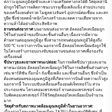
สภาวะอุณหภูมิสุดขั้วและความเครียดทางกลได้ดี วัสดุเหล่านี้
มักถูกใช้ในการผลิตภาชนะบรรจุเชื้อเพลิงแข็ง ส่วนประกอบ
ของเครื่องยนต์จรวด โมดูลดวงจันทร์ อุปกรณ์ต่อเชื่อม และสก
รูยึด ซึ่งช่วยลดน้ำหนักโครงสร้างและลดความเสียหายจาก
ความล้าได้อย่างมีประสิทธิภาพ
ยานขนส่งอวกาศ
บนยานขนส่งอวกาศ อัลลอยไทเทเนียมถูก
ใช้ในส่วนหน้าของปีกและชิ้นส่วนอื่นๆ เนื่องจากมีความ
ต้านทานต่ออุณหภูมิสูง ซึ่งสามารถทนต่ออุณหภูมิได้สูงถึง
500 ℃ ระหว่างการบิน นอกจากนี้ อัลลอยไทเทเนียมยังถูกใช้
ในโครงสร้างกรอบแรงขับของยานขนส่งอวกาศเพื่อรองรับ
เครื่องยนต์
ขีปนาวุธและยานพาหนะปล่อย:
ในการผลิตขีปนาวุธและยาน
พาหนะปล่อย อัลลอยไทเทเนียมถูกใช้ในการผลิตชิ้นส่วนต่างๆ
เช่น พาร์ทิชัน ก๊อกน้ำ ถังเชื้อเพลิง และชิ้นส่วนอื่นๆ ซึ่งจำเป็น
ต้องทนต่อผลของอุณหภูมิสูงที่เกิดจากการบินด้วยความเร็วสูง
นอกจากนี้ ในระบบขับเคลื่อนเครื่องยนต์เจ็ทเทอร์โบ ส่วน
ประกอบเช่น โครงคอมเพรสเซอร์ จานคอมเพรสเซอร์ และ
ใบพัดคอมเพรสเซอร์ ก็ใช้วัสดุอัลลอยไทเทเนียมเป็นจำนวน
มาก
วัสดุสำหรับสภาพแวดล้อมอุณหภูมิต่ำในยานอวกาศ:
เนื่องจากโลหะผสมไทเทเนียม TA7ELI มีคุณสมบัติพิเศษ: ที่