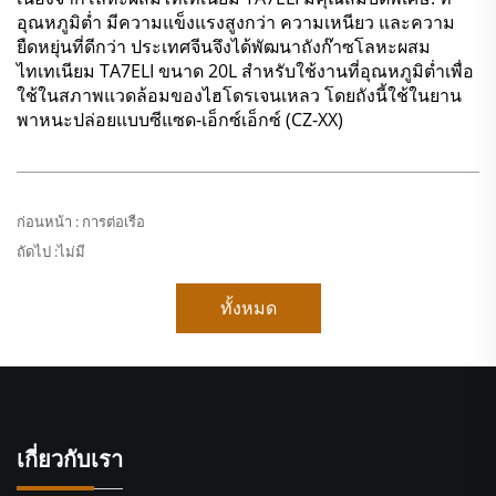
อุณหภูมิต่ำ มีความแข็งแรงสูงกว่า ความเหนียว และความ
ยืดหยุ่นที่ดีกว่า ประเทศจีนจึงได้พัฒนาถังก๊าซโลหะผสม
ไทเทเนียม TA7ELI ขนาด 20L สำหรับใช้งานที่อุณหภูมิต่ำเพื่อ
ใช้ในสภาพแวดล้อมของไฮโดรเจนเหลว โดยถังนี้ใช้ในยาน
พาหนะปล่อยแบบซีแซด-เอ็กซ์เอ็กซ์ (CZ-XX)
ก่อนหน้า :
การต่อเรือ
ถัดไป :
ไม่มี
ทั้งหมด
เกี่ยวกับเรา