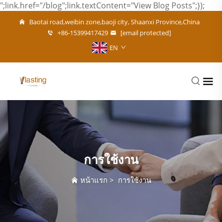
";link.href="/blog";link.textContent="View Blog Posts";});
Baotai road,weibin zone,baoji city, Shaanxi Province,China
+86-15399417429
[email protected]
EN
การใช้งาน
หน้าแรก
>
การใช้งาน