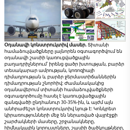
Օդանավի կոնստրուկտիվ մասեր.
Տիտանի
համաձուլվածքները լայնորեն օգտագործվում են
օդանավի շասիի կառուցվածքային
բաղադրիչներում՝ իրենց ցածր խտության, բարձր
տեսակարար ամրության, կոռոզիայի
դիմադրության և բարձր ջերմաստիճաններին
դիմադրության շնորհիվ: Ժամանակակից
օդանավերում տիտանի համաձուլվածքների
օգտագործումը հասել է կառուցվածքային
զանգվածի ընդհանուր 30-35%-ին, և այժմ այն
անհրաժեշտ կոնստրուկտիվ նյութ է: Կոնկրետ
կիրառությունների մեջ են ներառված վայրէջքի
շարժակների մասերը, շրջանակները,
հիմնակային կորուստները, շասիի ծածկույթները,