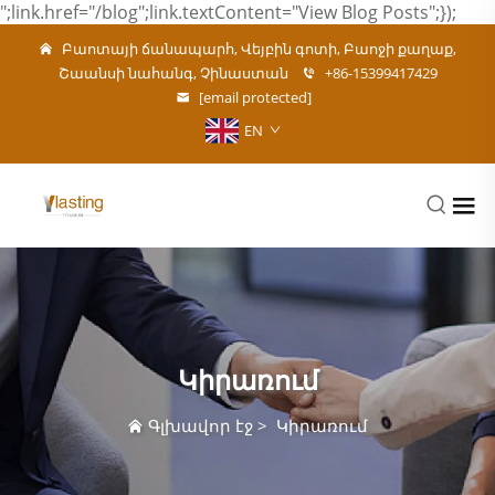
";link.href="/blog";link.textContent="View Blog Posts";});
Բաոտայի ճանապարհ, Վեյբին գոտի, Բաոջի քաղաք,
Շաանսի նահանգ, Չինաստան
+86-15399417429
[email protected]
EN
Կիրառում
Գլխավոր էջ
>
Կիրառում