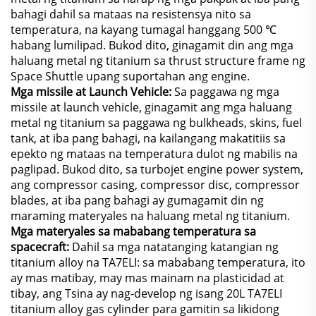
bahagi dahil sa mataas na resistensya nito sa
temperatura, na kayang tumagal hanggang 500 ℃
habang lumilipad. Bukod dito, ginagamit din ang mga
haluang metal ng titanium sa thrust structure frame ng
Space Shuttle upang suportahan ang engine.
Mga missile at Launch Vehicle:
Sa paggawa ng mga
missile at launch vehicle, ginagamit ang mga haluang
metal ng titanium sa paggawa ng bulkheads, skins, fuel
tank, at iba pang bahagi, na kailangang makatitiis sa
epekto ng mataas na temperatura dulot ng mabilis na
paglipad. Bukod dito, sa turbojet engine power system,
ang compressor casing, compressor disc, compressor
blades, at iba pang bahagi ay gumagamit din ng
maraming materyales na haluang metal ng titanium.
Mga materyales sa mababang temperatura sa
spacecraft:
Dahil sa mga natatanging katangian ng
titanium alloy na TA7ELI: sa mababang temperatura, ito
ay mas matibay, may mas mainam na plasticidad at
tibay, ang Tsina ay nag-develop ng isang 20L TA7ELI
titanium alloy gas cylinder para gamitin sa likidong