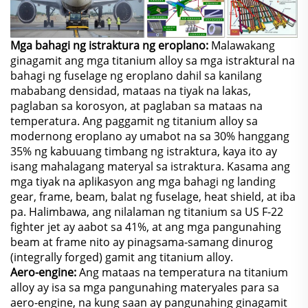
Mga bahagi ng istraktura ng eroplano:
Malawakang
ginagamit ang mga titanium alloy sa mga istraktural na
bahagi ng fuselage ng eroplano dahil sa kanilang
mababang densidad, mataas na tiyak na lakas,
paglaban sa korosyon, at paglaban sa mataas na
temperatura. Ang paggamit ng titanium alloy sa
modernong eroplano ay umabot na sa 30% hanggang
35% ng kabuuang timbang ng istraktura, kaya ito ay
isang mahalagang materyal sa istraktura. Kasama ang
mga tiyak na aplikasyon ang mga bahagi ng landing
gear, frame, beam, balat ng fuselage, heat shield, at iba
pa. Halimbawa, ang nilalaman ng titanium sa US F-22
fighter jet ay aabot sa 41%, at ang mga pangunahing
beam at frame nito ay pinagsama-samang dinurog
(integrally forged) gamit ang titanium alloy.
Aero-engine:
Ang mataas na temperatura na titanium
alloy ay isa sa mga pangunahing materyales para sa
aero-engine, na kung saan ay pangunahing ginagamit