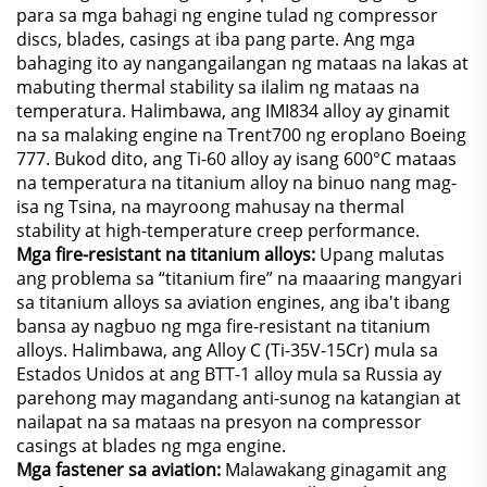
para sa mga bahagi ng engine tulad ng compressor
discs, blades, casings at iba pang parte. Ang mga
bahaging ito ay nangangailangan ng mataas na lakas at
mabuting thermal stability sa ilalim ng mataas na
temperatura. Halimbawa, ang IMI834 alloy ay ginamit
na sa malaking engine na Trent700 ng eroplano Boeing
777. Bukod dito, ang Ti-60 alloy ay isang 600°C mataas
na temperatura na titanium alloy na binuo nang mag-
isa ng Tsina, na mayroong mahusay na thermal
stability at high-temperature creep performance.
Mga fire-resistant na titanium alloys:
Upang malutas
ang problema sa “titanium fire” na maaaring mangyari
sa titanium alloys sa aviation engines, ang iba't ibang
bansa ay nagbuo ng mga fire-resistant na titanium
alloys. Halimbawa, ang Alloy C (Ti-35V-15Cr) mula sa
Estados Unidos at ang BTT-1 alloy mula sa Russia ay
parehong may magandang anti-sunog na katangian at
nailapat na sa mataas na presyon na compressor
casings at blades ng mga engine.
Mga fastener sa aviation:
Malawakang ginagamit ang