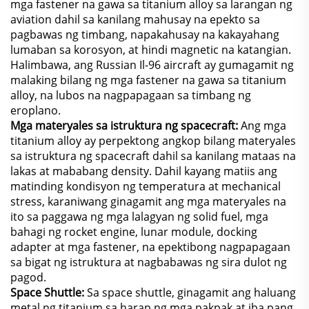
mga fastener na gawa sa titanium alloy sa larangan ng
aviation dahil sa kanilang mahusay na epekto sa
pagbawas ng timbang, napakahusay na kakayahang
lumaban sa korosyon, at hindi magnetic na katangian.
Halimbawa, ang Russian Il-96 aircraft ay gumagamit ng
malaking bilang ng mga fastener na gawa sa titanium
alloy, na lubos na nagpapagaan sa timbang ng
eroplano.
Mga materyales sa istruktura ng spacecraft:
Ang mga
titanium alloy ay perpektong angkop bilang materyales
sa istruktura ng spacecraft dahil sa kanilang mataas na
lakas at mababang density. Dahil kayang matiis ang
matinding kondisyon ng temperatura at mechanical
stress, karaniwang ginagamit ang mga materyales na
ito sa paggawa ng mga lalagyan ng solid fuel, mga
bahagi ng rocket engine, lunar module, docking
adapter at mga fastener, na epektibong nagpapagaan
sa bigat ng istruktura at nagbabawas ng sira dulot ng
pagod.
Space Shuttle:
Sa space shuttle, ginagamit ang haluang
metal ng titanium sa harap ng mga pakpak at iba pang