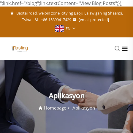
";link.href="/blog";link.textContent="View Blog Posts";});
Baotai road, weibin zone, city ng Baoji, Lalawigan ng Shaanxi,
Tsina
+86-15399417429
[email protected]
EN
Aplikasyon
Homepage
>
Aplikasyon