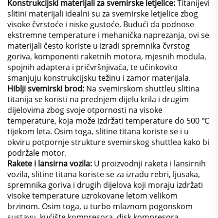
Konstrukcijski materijali za svemirske letjelice:
Titanijevi
slitini materijali idealni su za svemirske letjelice zbog
visoke čvrstoće i niske gustoće. Budući da podnose
ekstremne temperature i mehanička naprezanja, ovi se
materijali često koriste u izradi spremnika čvrstog
goriva, komponenti raketnih motora, mjesnih modula,
spojnih adaptera i pričvršnjivača, te učinkovito
smanjuju konstrukcijsku težinu i zamor materijala.
Hiblji svemirski brod:
Na svemirskom shuttleu slitina
titanija se koristi na prednjem dijelu krila i drugim
dijelovima zbog svoje otpornosti na visoke
temperature, koja može izdržati temperature do 500 ℃
tijekom leta. Osim toga, slitine titana koriste se i u
okviru potpornje strukture svemirskog shuttlea kako bi
podržale motor.
Rakete i lansirna vozila:
U proizvodnji raketa i lansirnih
vozila, slitine titana koriste se za izradu rebri, ljusaka,
spremnika goriva i drugih dijelova koji moraju izdržati
visoke temperature uzrokovane letom velikom
brzinom. Osim toga, u turbo mlaznom pogonskom
sustavu, kućište kompresora, disk kompresora,