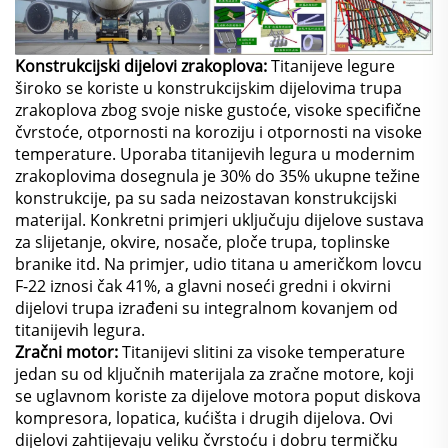
Konstrukcijski dijelovi zrakoplova:
Titanijeve legure
široko se koriste u konstrukcijskim dijelovima trupa
zrakoplova zbog svoje niske gustoće, visoke specifične
čvrstoće, otpornosti na koroziju i otpornosti na visoke
temperature. Uporaba titanijevih legura u modernim
zrakoplovima dosegnula je 30% do 35% ukupne težine
konstrukcije, pa su sada neizostavan konstrukcijski
materijal. Konkretni primjeri uključuju dijelove sustava
za slijetanje, okvire, nosače, ploče trupa, toplinske
branike itd. Na primjer, udio titana u američkom lovcu
F-22 iznosi čak 41%, a glavni noseći gredni i okvirni
dijelovi trupa izrađeni su integralnom kovanjem od
titanijevih legura.
Zračni motor:
Titanijevi slitini za visoke temperature
jedan su od ključnih materijala za zračne motore, koji
se uglavnom koriste za dijelove motora poput diskova
kompresora, lopatica, kućišta i drugih dijelova. Ovi
dijelovi zahtijevaju veliku čvrstoću i dobru termičku