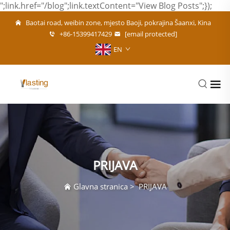
";link.href="/blog";link.textContent="View Blog Posts";});
Baotai road, weibin zone, mjesto Baoji, pokrajina Šaanxi, Kina
+86-15399417429
[email protected]
EN
PRIJAVA
Glavna stranica
>
PRIJAVA