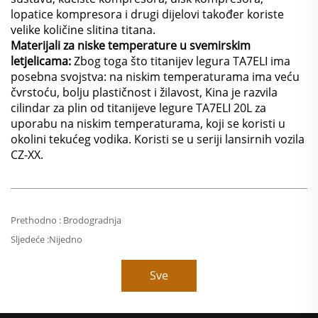
lopatice kompresora i drugi dijelovi također koriste
velike količine slitina titana.
Materijali za niske temperature u svemirskim
letjelicama:
Zbog toga što titanijev legura TA7ELI ima
posebna svojstva: na niskim temperaturama ima veću
čvrstoću, bolju plastičnost i žilavost, Kina je razvila
cilindar za plin od titanijeve legure TA7ELI 20L za
uporabu na niskim temperaturama, koji se koristi u
okolini tekućeg vodika. Koristi se u seriji lansirnih vozila
CZ-XX.
Prethodno :
Brodogradnja
Sljedeće :
Nijedno
Sve