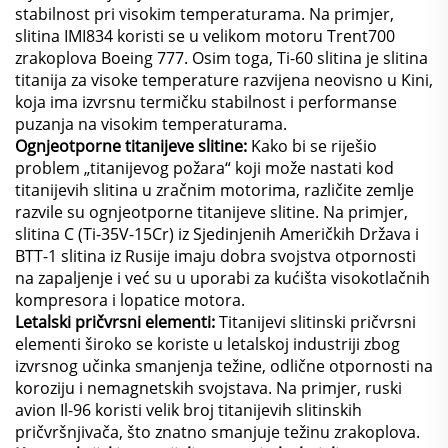
stabilnost pri visokim temperaturama. Na primjer,
slitina IMI834 koristi se u velikom motoru Trent700
zrakoplova Boeing 777. Osim toga, Ti-60 slitina je slitina
titanija za visoke temperature razvijena neovisno u Kini,
koja ima izvrsnu termičku stabilnost i performanse
puzanja na visokim temperaturama.
Ognjeotporne titanijeve slitine:
Kako bi se riješio
problem „titanijevog požara“ koji može nastati kod
titanijevih slitina u zračnim motorima, različite zemlje
razvile su ognjeotporne titanijeve slitine. Na primjer,
slitina C (Ti-35V-15Cr) iz Sjedinjenih Američkih Država i
BTT-1 slitina iz Rusije imaju dobra svojstva otpornosti
na zapaljenje i već su u uporabi za kućišta visokotlačnih
kompresora i lopatice motora.
Letalski pričvrsni elementi:
Titanijevi slitinski pričvrsni
elementi široko se koriste u letalskoj industriji zbog
izvrsnog učinka smanjenja težine, odlične otpornosti na
koroziju i nemagnetskih svojstava. Na primjer, ruski
avion Il-96 koristi velik broj titanijevih slitinskih
pričvršnjivača, što znatno smanjuje težinu zrakoplova.