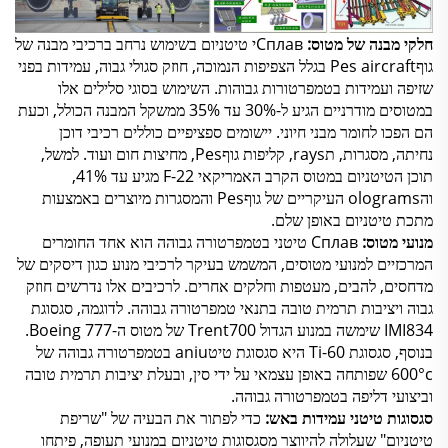
חלקי מבנה של מטוס:
Сплавי טיטניום בשימוש נרחב ברכיבי מבנה של
גוףPes aircraft בגלל הצפיפות הנמוכה, חוזק סגולי גבוה, עמידות בפני
שזיפה ועמידות בטמפרטורות גבוהות. השימוש בסוגי סלילים אלו
במטוסים מודרניים הגיע ל-30% עד 35% ממשקל המבנה הכולל, וכעת
הם הפכו לחומר מבני חיוני. יישומים ספציפיים כוללים רכיבי דוכן
נחיתה, מסגרות, תrays, קליפות גוףPes, מחיצות חום ועוד. למשל,
תוכן הטיטניום במטוס הקרב האמריקאי F-22 מגיע עד 41%,
והolograms העיקריים של גוףPes והמסגרות מיוצרים באמצעות
מתכת טיטניום באופן שלם.
מנועי מטוס:
Сплав טיטני בטמפרטורה גבוהה הוא אחד החומרים
המרכזיים למנועי מטוסים, המשמש בעיקר לרכיבי מנוע כגון דיסקים של
מדחסים, להבים, מעטפות וחלקים אחרים. לרכיבים אלו נדרשים חוזק
גבוה ויציבות תרמית טובה בתנאי טמפרטורה גבוהה. לדוגמה, סגסוגת
IMI834 שימשה במנוע הגדול Trent700 של מטוס ה-Boeing 777.
בנוסף, סגסוגת Ti-60 היא סגסוגת טיטaniu בטמפרטורה גבוהה של
600°c שפותחה באופן עצמאי על ידי סין, ובעלת יציבות תרמית טובה
וביצועי דליפה בטמפרטורה גבוהה.
סגסוגות טיטני עמידות באש:
כדי לפתור את הבעיה של "שריפת
טיטניום" שעלולה להיווצר מסגסוגות טיטניום במנועי תעופה, פיתחו