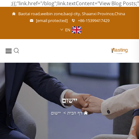
";link.href="/blog";link.textContent="View Blog Posts";});
Baotai road,weibin zone,baoji city, Shaanxi Province,China
[email protected]
+86-15399417429
EN
יישום
דף הבית
>
יישום