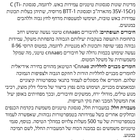
מדינות שונות סגסוגות טיטניום עמידות באש. לדוגמה, סגסוגת C (Ti-
35V-15Cr) מהארה"ב וסגסוגת BTT-1 מרוסיה, שתיהן בעלות תכונות
עמידות באש טובות, ושימשו למעטפות מדחף לחץ גבוה וללהבים
במנועים.
חיבורים תעופתיים:
לחיבורים מсплав טיטני נעשה שימוש רחב
בתחומת התעופה בעקבות יעילותם הגבוהה בהפחתת משקל, עמידות
גבוהה בפני שזיפה ותכונות לא מגנטיות. לדוגמה, במטוס הרוסי Il-96
נעשה שימוש בכמות גדולה של חיבורים מсплав טיטני, מה שמקל
משמעותית על משקל המטוס.
חומרים מבניים לחלליות:
Сплавי הטיטאן מהווים בחירה אידיאלית
לחומרים מבניים לחלליות הודות ל חוזקם הגבוה ולצפיפות הנמוכה
שלהם. חומרים אלו מסוגלים לעמוד בתנאי טמפרטורה קיצוניים
ובמאמצים מכניים, ושימוש בהם נפוץ בייצור של מיכלי דלק מוצק, רכיבי
מנוע טילים, מודולי ירח, ממשקים וחיבורים, ובכך מפחיתים באופן יעיל
את המשקל המבני ואת נזקי העייפות.
מעבורת חלל:
במעבורת חלל, סגסוגת טיטניום משמשת בקדמת הכנפים
ובחלקים אחרים בשל עמידותה בטמפרטורות גבוהות, שאפשרה לעמוד
בטמפרטורות של עד 500 מעלות צלזיוס במהלך הטיסה. בנוסף, סגמי
טיטניום משמשים גם במבנה הכוח של המעבורת החלל, לשם תמיכה
במנוע.