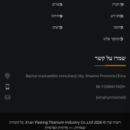
דף הבית
מוצרים
בסיס ידע
אודותינו
התקנה
חֲדָשִים
לְהִתְחַבֵּר אֵלֵינוּ
שמרו על קשר
Baotai road,weibin zone,baoji city, Shaanxi Province,China
+86-15399417429
[email protected]
רשות יצרן © 2026 Xi'an Ylasting Titanium Industry Co.,Ltd. כל הזכויות
שמורות. —
מדיניות הפרטיות