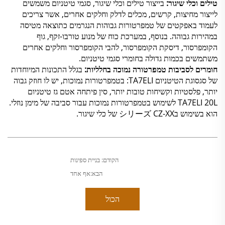
טילים וכלי שיגור:
בייצור טילים וכלי שיגור, סגמי טיטניום משמשים
לייצור מחיצות, קרשים, מכלים לדלק וחלקים אחרים, אשר צריכים
לעמוד באפקטים של טמפרטורות גבוהות הנגרמים כתוצאה מטיסה
במהירות גבוהה. בנוסף, במערכת כוח של מנוע טורבו-זקף, גוף
הקומפרסור, דיסקת הקומפרסור, להבי הקומפרסור וחלקים אחרים
משתמשים בכמות גדולה בחומרי סגמי טיטניום.
חומרים לסביבות טמפרטורה נמוכה בחלליות:
בגלל התכונות המיוחדות
של סגסוגת הטיטניום TA7ELI: בטמפרטורות נמוכות, יש לו חוזק גבוה
יותר, פלסטיות וקשיחות טובות יותר, סין פיתחה אטם גז טיטניום
TA7ELI 20L לשימוש בטמפרטורות נמוכות עבור סביבה של מימן נוזלי.
הוא בשימוש בシリーズ CZ-XX של כלי שיגור.
הקודם:
בניית ספינות
הבא:
אף אחד
הכול