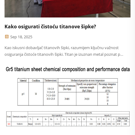
Kako osigurati čistoću titanove šipke?
Sep 18, 2025
Kao iskusni dobavljač titanovih šipki, razumijem ključnu važnost
osiguranja čistoće titanovih šipki. Titan je izuznan metal poznat po
svojoj visokoj čvrstoći, niskoj gustoći i odličnoj otpornosti na
koroziju, zbog čega je tražen u brojnim naprednim primjenama...