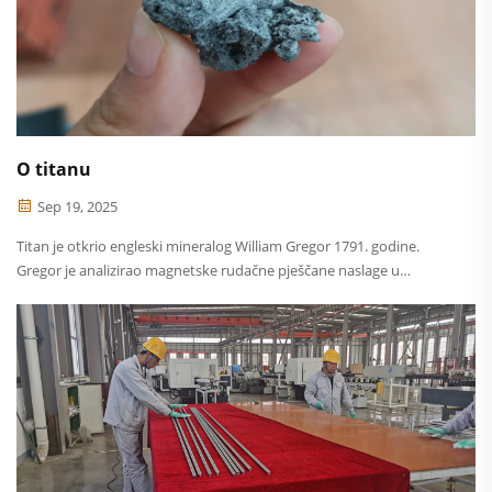
O titanu
Sep 19, 2025
Titan je otkrio engleski mineralog William Gregor 1791. godine.
Gregor je analizirao magnetske rudačne pješčane naslage u
Cornwalu, Engleska, i izolirao ilmenit. Četiri godine kasnije, 1795.
godine, iz rutila dobivenog u Mađarskoj, njemački kemičar M. H.
Klaproth...