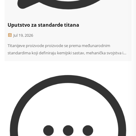
Uputstvo za standarde titana
Jul 19, 2026
Titanijeve proizvode proizvode se prema međunarodnim
standardima koji definiraju kemijski sastav, mehanička svojstva i
zahtjeve za ispitivanje. U skladu s člankom 3. stavkom 1. ovog
Pravilnika, za proizvodnju i prodaju materijala s visokim udjelom
titana, primjenjuje se sljedeći standard: ASTM B348 pokriva šipku i...