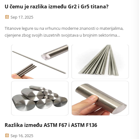
U čemu je razlika između Gr2 i Gr5 titana?
Sep 17, 2025
Titanove legure su na vrhuncu moderne znanosti o materijalima,
cijenjene zbog svojih izuzetnih svojstava u brojnim sektorima
visokih performansi. Među komercijalno čistim i legiranim
titanovim klasama, Gr2 i Gr5 su dvije najčešće korištene vrste...
Razlika između ASTM F67 i ASTM F136
Sep 16, 2025