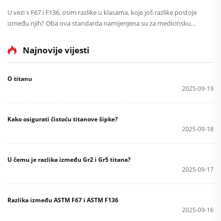
U vezi s F67 i F136, osim razlike u klasama, koje još razlike postoje
između njih? Oba ova standarda namijenjena su za medicinsku
uporabu u Sjedinjenim Američkim Državama. F67 se odnosi na čisti
titan, a zahtjev za kisikom i...
Najnovije vijesti
O titanu
2025-09-19
Kako osigurati čistoću titanove šipke?
2025-09-18
U čemu je razlika između Gr2 i Gr5 titana?
2025-09-17
Razlika između ASTM F67 i ASTM F136
2025-09-16