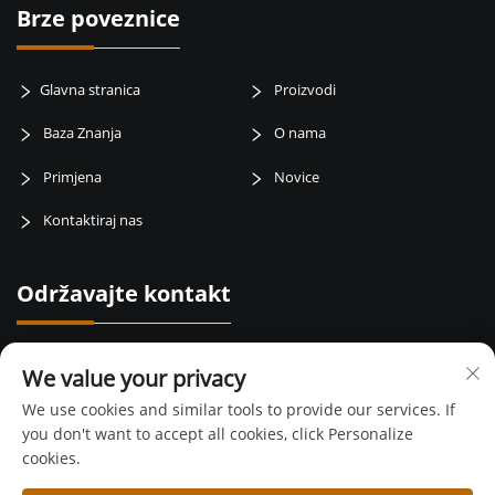
Brze poveznice
Glavna stranica
Proizvodi
Baza Znanja
O nama
Primjena
Novice
Kontaktiraj nas
Održavajte kontakt
Baotai road, weibin zone, mjesto Baoji, pokrajina Šaanxi, Kina
We value your privacy
+86-15399417429
We use cookies and similar tools to provide our services. If
you don't want to accept all cookies, click Personalize
[email protected]
cookies.