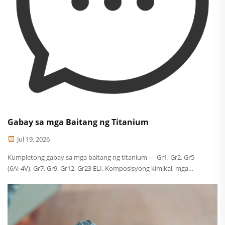
Gabay sa mga Baitang ng Titanium
Jul 19, 2026
Kumpletong gabay sa mga baitang ng titanium — Gr1, Gr2, Gr5
(6Al-4V), Gr7, Gr9, Gr12, Gr23 ELI. Komposisyong kimikal, mga
katangiang mekanikal, at mga aplikasyon para sa bawat baitang.