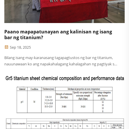
Paano mapapatunayan ang kalinisan ng isang
bar ng titanium?
Sep 18, 2025
Bilang isang may-karanasang tagapagtustos ng bar ng titanium,
nauunawaan ko ang napakahalagang kahalagahan ng pagtiyak sa
kalinisan ng mga bar ng titanium. Ang titanium ay isang kamangha-
manghang metal na kilala sa mataas na lakas nito, mababang
densidad, at mahusay na paglaban sa korosyon, kaya ito ay
hinahanap-hanap sa maraming aplikasyon.