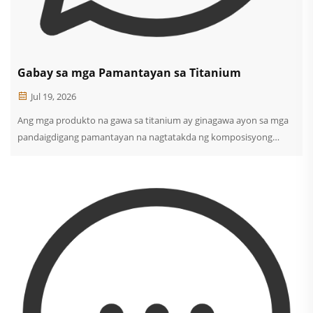
Gabay sa mga Pamantayan sa Titanium
Jul 19, 2026
Ang mga produkto na gawa sa titanium ay ginagawa ayon sa mga
pandaigdigang pamantayan na nagtatakda ng komposisyong
kimikal, mekanikal na katangian, at mga kinakailangan sa
pagsusulit. Mga Pamantayan ng ASTM (USA – Pandaigdigan): Ang
ASTM B265 ay sumasaklaw sa mga sheet, plato, at strip na gawa sa
titanium. Ang ASTM B348 ay sumasaklaw sa mga bar at...