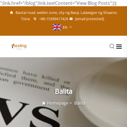
";link.href="/blog";link.textContent="View Blog Posts";});
Baotai road, weibin zone, city ng Baoji, Lalawigan ng Shaanxi,
Tsina
+86-15399417429
[email protected]
EN
Balita
Homepage
>
Balita