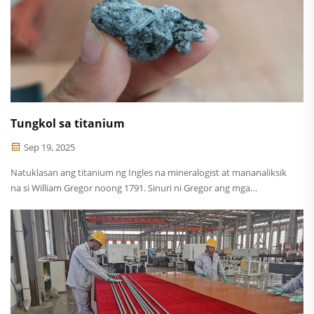
Tungkol sa titanium
Sep 19, 2025
Natuklasan ang titanium ng Ingles na mineralogist at mananaliksik
na si William Gregor noong 1791. Sinuri ni Gregor ang mga
magnetic na buhangin na orepokal sa Cornwall, England, at
nailagay ang ilmenite. Apat na taon matapos, noong 1795, mula sa
rutile na gawa sa Hungary, Germ...