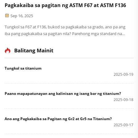
Pagkakaiba sa pagitan ng ASTM F67 at ASTM F136
Sep 16, 2025
Tungkol sa F67 at F136, bukod sa pagkakaiba sa grado, ano pa ang
iba pang pagkakaiba sa pagitan nila? Parehong mga standard na
ito ay para sa medikal na gamit sa Estados Unidos. Ang F67 ay
tumutukoy sa purong titanium, at ang kinakailangan para sa
Balitang Mainit
oksiheno i...
Tungkol sa titanium
2025-09-19
Paano mapapatunayan ang kalinisan ng isang bar ng titanium?
2025-09-18
Ano ang Pagkakaiba sa Pagitan ng Gr2 at Gr5 na Titanium?
2025-09-17