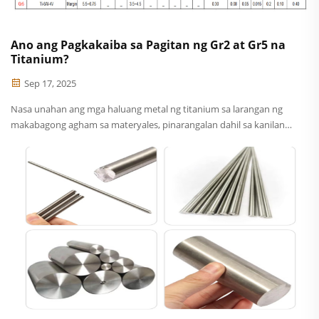
Ano ang Pagkakaiba sa Pagitan ng Gr2 at Gr5 na
Titanium?
Sep 17, 2025
Nasa unahan ang mga haluang metal ng titanium sa larangan ng
makabagong agham sa materyales, pinarangalan dahil sa kanilang
hindi pangkaraniwang mga katangian sa iba't ibang mataas na
pagganap na sektor. Sa mga komersiyal na purong grado at
pinaghalong titanium, ang Gr2 at Gr5 ang dalawang
pinakakaraniwang ginagamit...