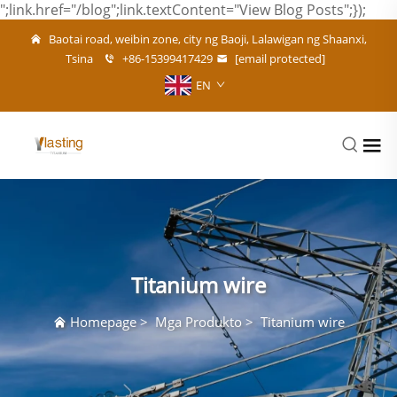
";link.href="/blog";link.textContent="View Blog Posts";});
Baotai road, weibin zone, city ng Baoji, Lalawigan ng Shaanxi,
Tsina
+86-15399417429
[email protected]
EN
Titanium wire
Homepage
>
Mga Produkto
>
Titanium wire