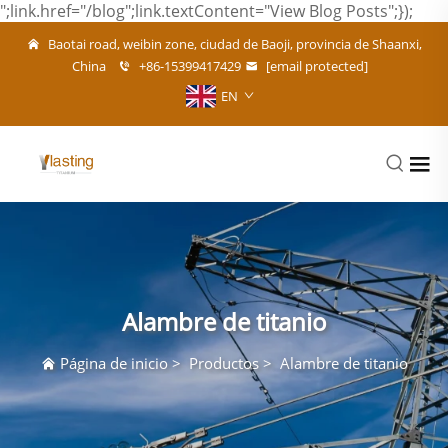
";link.href="/blog";link.textContent="View Blog Posts";});
Baotai road, weibin zone, ciudad de Baoji, provincia de Shaanxi,
China
+86-15399417429
[email protected]
EN
Alambre de titanio
Página de inicio
>
Productos
>
Alambre de titanio