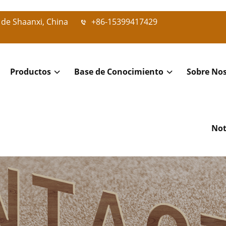
 de Shaanxi, China
+86-15399417429
Productos
Base de Conocimiento
Sobre No
Not