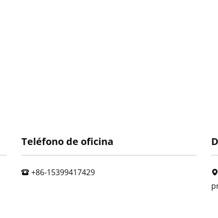
Teléfono de oficina
D
+86-15399417429
p