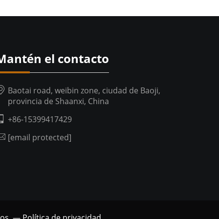
Mantén el contacto
Baotai road, weibin zone, ciudad de Baoji,
provincia de Shaanxi, China
+86-15399417429
[email protected]
dos. —
Política de privacidad