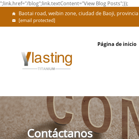
";link.href="/blog";link.textContent="View Blog Posts";});
Baotai road, weibin zone, ciudad de Baoji, provincia
[email protected]
Página de inicio
Contáctanos