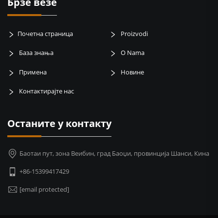
Брзе везе
Почетна страница
Proizvodi
База знања
O Nama
Примена
Новине
Контактирајте нас
Останите у контакту
Баотаи пут, зона Веибин, град Баоџи, провинција Шанси, Кина
+86-15399417429
[email protected]