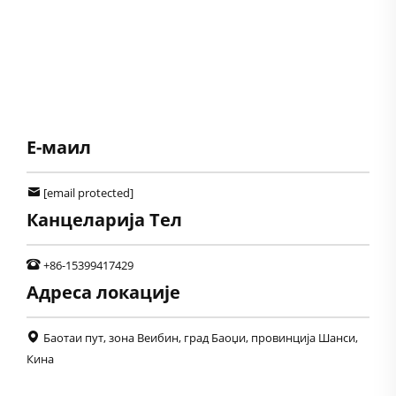
Е-маил
[email protected]
Канцеларија Тел
+86-15399417429
Адреса локације
Баотаи пут, зона Веибин, град Баоџи, провинција Шанси,
Кина