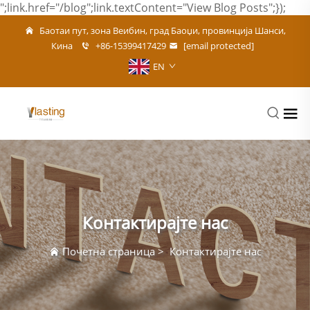
";link.href="/blog";link.textContent="View Blog Posts";});
Баотаи пут, зона Веибин, град Баоџи, провинција Шанси,
Кина
+86-15399417429
[email protected]
EN
Контактирајте нас
Почетна страница
>
Контактирајте нас