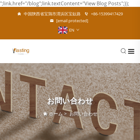
";link.href="/blog";link.textContent="View Blog Posts";});
中国陝西省宝鶏市渭浜区宝鈦路
+86-15399417429
[email protected]
EN
お問い合わせ
ホーム
>
お問い合わせ