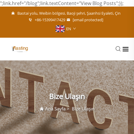
";link.href="/blog";link.textContent="View Blog Posts";});
Baotai yolu, Weibin bölgesi, Baoji şehri, Şaanhsi Eyaleti, Çin
+86-15399417429
[email protected]
EN
Bize Ulaşın
Ana Sayfa
>
Bize Ulaşın