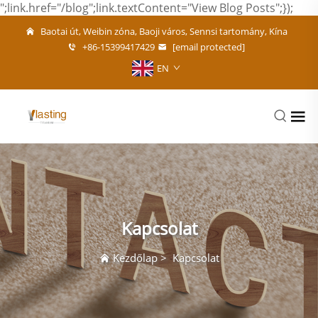
";link.href="/blog";link.textContent="View Blog Posts";});
Baotai út, Weibin zóna, Baoji város, Sennsi tartomány, Kína
+86-15399417429
[email protected]
EN
Kapcsolat
Kezdőlap
>
Kapcsolat