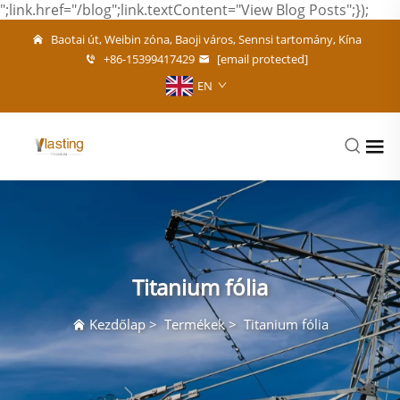
";link.href="/blog";link.textContent="View Blog Posts";});
Baotai út, Weibin zóna, Baoji város, Sennsi tartomány, Kína
+86-15399417429
[email protected]
EN
Titanium fólia
Kezdőlap
>
Termékek
>
Titanium fólia