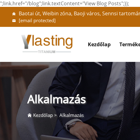
";link.href="/blog";link.textContent="View Blog Posts";});
Baotai út, Weibin zóna, Baoji város, Sennsi tartomá
[email protected]
Kezdőlap
Termék
Alkalmazás
Kezdőlap
>
Alkalmazás