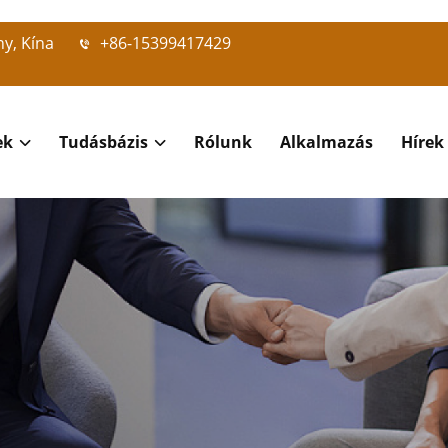
ny, Kína
+86-15399417429
ek
Tudásbázis
Rólunk
Alkalmazás
Hírek