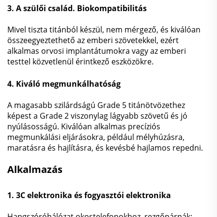
3. A szülői család. Biokompatibilitás
Mivel tiszta titánból készül, nem mérgező, és kiválóan
összeegyeztethető az emberi szövetekkel, ezért
alkalmas orvosi implantátumokra vagy az emberi
testtel közvetlenül érintkező eszközökre.
4. Kiváló megmunkálhatóság
A magasabb szilárdságú Grade 5 titánötvözethez
képest a Grade 2 viszonylag lágyabb szövetű és jó
nyúlásosságú. Kiválóan alkalmas precíziós
megmunkálási eljárásokra, például mélyhúzásra,
maratásra és hajlításra, és kevésbé hajlamos repedni.
Alkalmazás
1. 3C elektronika és fogyasztói elektronika
Hangszóróhálózat okostelefonokhoz, rezgőpárnák;