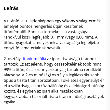
Leírás
A titánfólia tulajdonképpen egy vékony szalagtermék,
amelyet pontos hengerlés útján készítenek
titánfémblől.
Ennek a terméknek a vastagsága
rendkívül kicsi, legfeljebb 0,1 mm (vagy 0,08 mm). A
titánanyagokat, amelyeknek a vastagsága legfeljebb
ennyi, fóliamaterialnak nevezik.
2. osztály
titanium fólia
az ipari tisztaságú titánhoz
tartozik. Ez azt jelenti, hogy összetételének több mint
99%-a titán, és a szennyező anyag-tartalma rendkívül
alacsony. A 2-es minőségi osztály a legklasszikusabb
típus a tiszta titán sorozatban. Tökéletes egyensúlyt ér
el a szilárdság, a korrózióállóság és a feldolgozhatóság
között, és egyben az ipari alkalmazásokban
leggyakrabban használt tiszta titán minőségi osztályok
egyike.