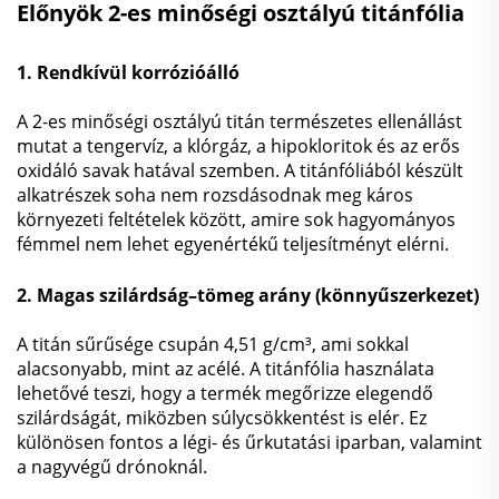
Előnyök
2-es minőségi osztályú titánfólia
1. Rendkívül korrózióálló
A 2-es minőségi osztályú titán természetes ellenállást
mutat a tengervíz, a klórgáz, a hipokloritok és az erős
oxidáló savak hatával szemben. A titánfóliából készült
alkatrészek soha nem rozsdásodnak meg káros
környezeti feltételek között, amire sok hagyományos
fémmel nem lehet egyenértékű teljesítményt elérni.
2. Magas szilárdság–tömeg arány (könnyűszerkezet)
A titán sűrűsége csupán 4,51 g/cm³, ami sokkal
alacsonyabb, mint az acélé. A titánfólia használata
lehetővé teszi, hogy a termék megőrizze elegendő
szilárdságát, miközben súlycsökkentést is elér. Ez
különösen fontos a légi- és űrkutatási iparban, valamint
a nagyvégű drónoknál.