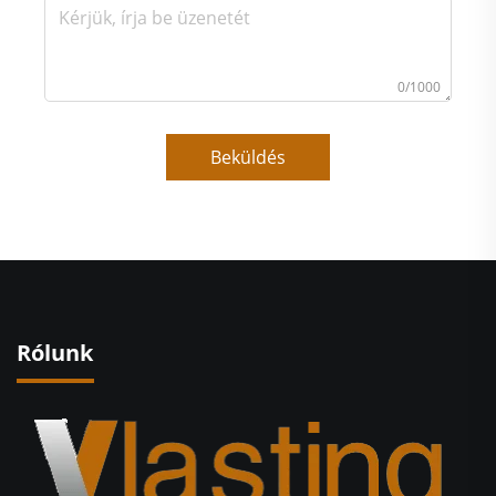
0/1000
Beküldés
Rólunk