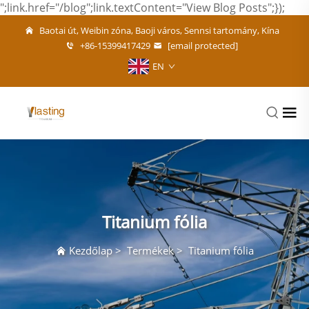
";link.href="/blog";link.textContent="View Blog Posts";});
Baotai út, Weibin zóna, Baoji város, Sennsi tartomány, Kína
+86-15399417429
[email protected]
EN
Titanium fólia
Kezdőlap
>
Termékek
>
Titanium fólia