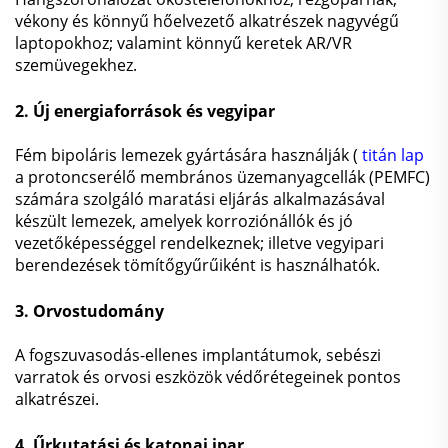
vékony és könnyű hőelvezető alkatrészek nagyvégű
laptopokhoz; valamint könnyű keretek AR/VR
szemüvegekhez.
2. Új energiaforrások és vegyipar
Fém bipoláris lemezek gyártására használják (
titán lap
a protoncserélő membrános üzemanyagcellák (PEMFC)
számára szolgáló maratási eljárás alkalmazásával
készült lemezek, amelyek korroziónállók és jó
vezetőképességgel rendelkeznek; illetve vegyipari
berendezések tömítőgyűrűiként is használhatók.
3. Orvostudomány
A fogszuvasodás-ellenes implantátumok, sebészi
varratok és orvosi eszközök védőrétegeinek pontos
alkatrészei.
4. Űrkutatási és katonai ipar