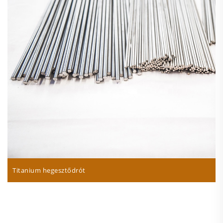
Titanium hegesztődrót