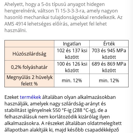
Ahelyett, hogy a 5-ös típusú anyagot hidegen
hengerelnénk, váltson Ti 15-3-3-3-ra, amely nagyon
hasonló mechanikai tulajdonságokkal rendelkezik. Az
AMS 4914 lehetséges előírás, amelyet fel lehet
használni.
Ingatlan
Érték
102 és 137 ksi
703 és 945 MPa
Húzószilárdság
között
között
100 és 126 ksi
689 és 869 MPa
0,2% folyáshatár
között
között
Megnyúlás 2 hüvelyk
min. 12%
min. 12%
felett %
Ezeket
termékek
általában olyan alkalmazásokban
használják, amelyek nagy szilárdság-arányt és
stabilitást igényelnek 550 °F-ig (288 °C-ig), de a
felhasználásuk nem korlátozódik kizárólag ilyen
alkalmazásokra. A részeket általában oldatmelegített
állapotban alakítják ki, majd később csapadékképző