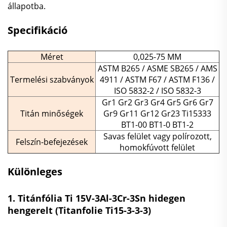
állapotba.
Specifikáció
Méret
0,025-75 MM
ASTM B265 / ASME SB265 / AMS
Termelési szabványok
4911 / ASTM F67 / ASTM F136 /
ISO 5832-2 / ISO 5832-3
Gr1 Gr2 Gr3 Gr4 Gr5 Gr6 Gr7
Titán minőségek
Gr9 Gr11 Gr12 Gr23 Ti15333
BT1-00 BT1-0 BT1-2
Savas felület vagy polírozott,
Felszín-befejezések
homokfúvott felület
Különleges
1. Titánfólia Ti 15V-3Al-3Cr-3Sn hidegen
hengerelt (Titanfolie Ti15-3-3-3)