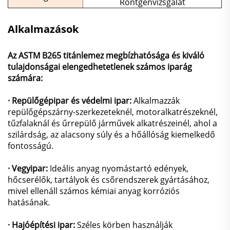
Röntgenvizsgálat
Alkalmazások
Az ASTM B265 titánlemez megbízhatósága és kiváló
tulajdonságai elengedhetetlenek számos iparág
számára:
· Repülőgépipar és védelmi ipar:
Alkalmazzák
repülőgépszárny-szerkezeteknél, motoralkatrészeknél,
tűzfalaknál és űrrepülő járművek alkatrészeinél, ahol a
szilárdság, az alacsony súly és a hőállóság kiemelkedő
fontosságú.
· Vegyipar:
Ideális anyag nyomástartó edények,
hőcserélők, tartályok és csőrendszerek gyártásához,
mivel ellenáll számos kémiai anyag korróziós
hatásának.
· Hajóépítési ipar:
Széles körben használják