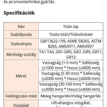
és az orvostechnikai gyártás.
Specifikációk
Név
Titán lap
Szabályozás
Tiszta titán/Titánötvözet
GB/T3622-199, ASME SB265, ASTM
Szabványos
B265, AMS4911, AMS4907
TA1-TA4, GR1-GR5, GR7, GR9, GR11,
Minőségi osztály
GR12
Vastagság (1-5 mm) * Szélesség
(≤1000 mm) * Hossz (≤4000 mm)
Vastagság (5-30 mm) * Szélesség
Méret
(≤2000 mm) * Hossz (≤6000 mm)
Vastagság (30-100 mm) * Szélesség
(≤3000 mm) * Hossz (≤4000 mm)
Feldolgozási mód
Meleg hengerlés/Hideg hengerlés
Ultrahangos vizsgálat,
Vizsgálat