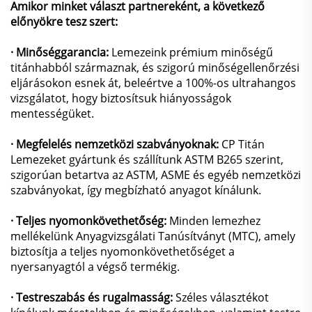
Amikor minket választ partnereként, a következő
előnyökre tesz szert:
· Minőséggarancia:
Lemezeink prémium minőségű
titánhabból származnak, és szigorú minőségellenőrzési
eljárásokon esnek át, beleértve a 100%-os ultrahangos
vizsgálatot, hogy biztosítsuk hiányosságok
mentességüket.
· Megfelelés nemzetközi szabványoknak:
CP Titán
Lemezeket gyártunk és szállítunk ASTM B265 szerint,
szigorúan betartva az ASTM, ASME és egyéb nemzetközi
szabványokat, így megbízható anyagot kínálunk.
· Teljes nyomonkövethetőség:
Minden lemezhez
mellékelünk Anyagvizsgálati Tanúsítványt (MTC), amely
biztosítja a teljes nyomonkövethetőséget a
nyersanyagtól a végső termékig.
· Testreszabás és rugalmasság:
Széles választékot