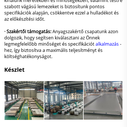
kínálunk méretekben és minőségekben, valamint testre
szabott vágású lemezeket is biztosítunk pontos
specifikációk alapján, csökkentve ezzel a hulladékot és
az előkészítési időt.
· Szakértői támogatás:
Anyagszakértő csapatunk azon
dolgozik, hogy segítsen kiválasztani az Önnek
legmegfelelőbb minőséget és specifikációt
alkalmazás
-
hez, így biztosítva a maximális teljesítményt és
költséghatékonyságot.
Készlet