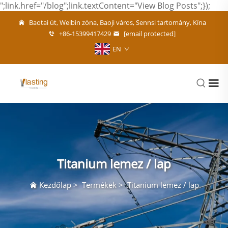
";link.href="/blog";link.textContent="View Blog Posts";});
Baotai út, Weibin zóna, Baoji város, Sennsi tartomány, Kína
+86-15399417429
[email protected]
EN
Titanium lemez / lap
Kezdőlap
>
Termékek
>
Titanium lemez / lap