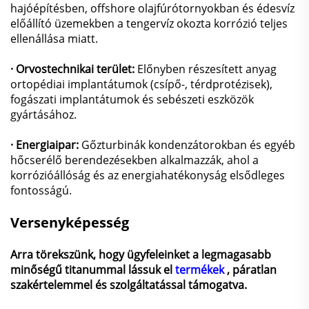
hajóépítésben, offshore olajfúrótornyokban és édesvíz
előállító üzemekben a tengervíz okozta korrózió teljes
ellenállása miatt.
· Orvostechnikai terület:
Előnyben részesített anyag
ortopédiai implantátumok (csípő-, térdprotézisek),
fogászati implantátumok és sebészeti eszközök
gyártásához.
· Energiaipar:
Gőzturbinák kondenzátorokban és egyéb
hőcserélő berendezésekben alkalmazzák, ahol a
korrózióállóság és az energiahatékonyság elsődleges
fontosságú.
Versenyképesség
Arra törekszünk, hogy ügyfeleinket a legmagasabb
minőségű titanummal lássuk el
termékek
, páratlan
szakértelemmel és szolgáltatással támogatva.