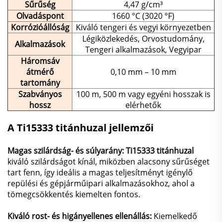
Sűrűség
4,47 g/cm³
Olvadáspont
1660 °C (3020 °F)
Korrózióállóság
Kiváló tengeri és vegyi környezetben
Légiközlekedés, Orvostudomány,
Alkalmazások
Tengeri alkalmazások, Vegyipar
Háromsáv
átmérő
0,10 mm – 10 mm
tartomány
Szabványos
100 m, 500 m vagy egyéni hosszak is
hossz
elérhetők
A Ti15333 titánhuzal jellemzői
Magas szilárdság- és súlyarány: Ti15333 titánhuzal
kiváló szilárdságot kínál, miközben alacsony sűrűséget
tart fenn, így ideális a magas teljesítményt igénylő
repülési és gépjárműipari alkalmazásokhoz, ahol a
tömegcsökkentés kiemelten fontos.
Kiváló rost- és higányellenes ellenállás:
Kiemelkedő