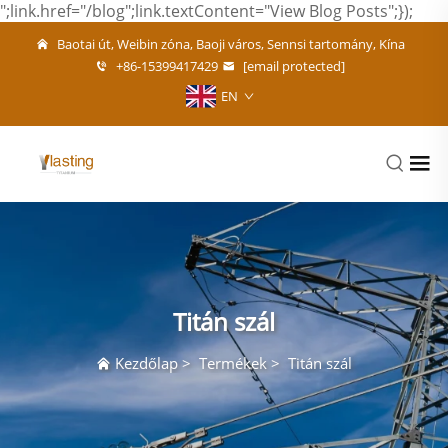
";link.href="/blog";link.textContent="View Blog Posts";});
Baotai út, Weibin zóna, Baoji város, Sennsi tartomány, Kína
+86-15399417429
[email protected]
EN
Titán szál
Kezdőlap
>
Termékek
>
Titán szál