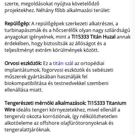
szerte, megoldásokat nyújtva követelődző
projektekhez. Néhány főbb alkalmazási terület:
Repülőgép:
A repülőgépek szerkezeti alkatrészei, a
turbinapászmák és a hőcserélők olyan nagy szilárdságú
anyagokat igényelnek, mint a
Ti15333 Titán Huzal
annak
érdekében, hogy biztosítsák az állóságot és a
teljesítményt extrém körülmények között.
Orvosi eszközök:
Ez a
titán szál
az ortopédiai
implantátumok, fogorvosi eszközök és sebészeti
műszerek gyártásában használják fel
biokompatibilitása és testnedvekkel szembeni
ellenállása miatt.
Tengerészeti mérnöki alkalmazások: Ti15333 Titanium
Wire
ideális tengeri környezetekhez, mivel ellenáll a
tengervíz okozta korróziónak, így nélkülözhetetlen
alkotóeleme az offshore olajfúrótoronyoknak és
tengeralattjáróknak.