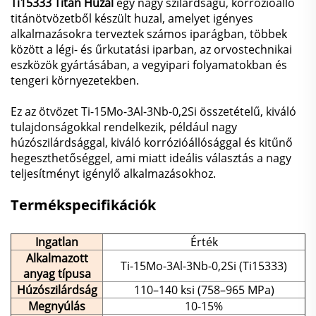
Ti15333 Titán Huzal
egy nagy szilárdságú, korrózióálló
titánötvözetből készült huzal, amelyet igényes
alkalmazásokra terveztek számos iparágban, többek
között a légi- és űrkutatási iparban, az orvostechnikai
eszközök gyártásában, a vegyipari folyamatokban és
tengeri környezetekben.
Ez az ötvözet Ti-15Mo-3Al-3Nb-0,2Si összetételű, kiváló
tulajdonságokkal rendelkezik, például nagy
húzószilárdsággal, kiváló korrózióállósággal és kitűnő
hegeszthetőséggel, ami miatt ideális választás a nagy
teljesítményt igénylő alkalmazásokhoz.
Termékspecifikációk
Ingatlan
Érték
Alkalmazott
Ti-15Mo-3Al-3Nb-0,2Si (Ti15333)
anyag típusa
Húzószilárdság
110–140 ksi (758–965 MPa)
Megnyúlás
10-15%