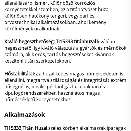
ellenállásáról ismert különböző korróziós
környezetekkel szemben, ez a titánötvözet huzal
különösen hatékony tengeri, vegyipari és
orvostechnikai alkalmazásokban, ahol kemény
körülmények uralkodnak.
Kiváló hegeszthetőség: Ti15333 titánhuzal
kiválóan
hegeszthető, így kiváló választás a gyártók és mérnökök
számára, akik erős, tartós hegesztéseket kívánnak
készíteni titán szerkezetekben.
Hőstabilitás:
Ez a huzal képes magas hőmérsékleten is
ellenállni, megtartva szilárdságát és integritását extrém
hőségnél is, ideális például gázturbinákban és
kipufogórendszerekben használatos magas
hőmérsékletű környezetekhez.
Alkalmazások
Ti15333 Titán Huzal
széles körben alkalmazzák iparágak