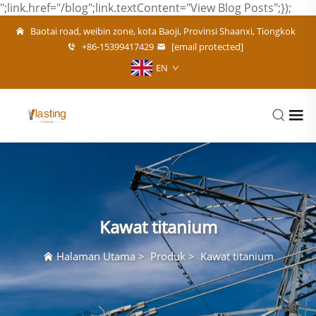
";link.href="/blog";link.textContent="View Blog Posts";});
Baotai road, weibin zone, kota Baoji, Provinsi Shaanxi, Tiongkok
+86-15399417429
[email protected]
EN
Kawat titanium
Halaman Utama
>
Produk
>
Kawat titanium