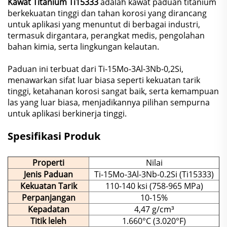
Kawat Titanium Ti15333
adalah kawat paduan titanium
berkekuatan tinggi dan tahan korosi yang dirancang
untuk aplikasi yang menuntut di berbagai industri,
termasuk dirgantara, perangkat medis, pengolahan
bahan kimia, serta lingkungan kelautan.
Paduan ini terbuat dari Ti-15Mo-3Al-3Nb-0,2Si,
menawarkan sifat luar biasa seperti kekuatan tarik
tinggi, ketahanan korosi sangat baik, serta kemampuan
las yang luar biasa, menjadikannya pilihan sempurna
untuk aplikasi berkinerja tinggi.
Spesifikasi Produk
Properti
Nilai
Jenis Paduan
Ti-15Mo-3Al-3Nb-0.2Si (Ti15333)
Kekuatan Tarik
110-140 ksi (758-965 MPa)
Perpanjangan
10-15%
Kepadatan
4,47 g/cm³
Titik leleh
1.660°C (3.020°F)