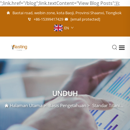
";link.href="/blog";link.textContent="View Blog Posts";});
Baotai road, weibin zone, kota Baoji, Provinsi Shaanxi, Tiongkok
+86-15399417429
[email protected]
EN
UNDUH
Halaman Utama
>
Basis Pengetahuan
>
Standar Titanium