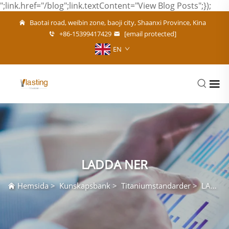
";link.href="/blog";link.textContent="View Blog Posts";});
Baotai road, weibin zone, baoji city, Shaanxi Province, Kina
+86-15399417429
[email protected]
EN
LADDA NER
Hemsida
>
Kunskapsbank
>
Titaniumstandarder
>
LADDA NER