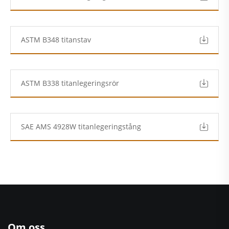
ASTM B348 titanstav
ASTM B338 titanlegeringsrör
SAE AMS 4928W titanlegeringstång
Om oss