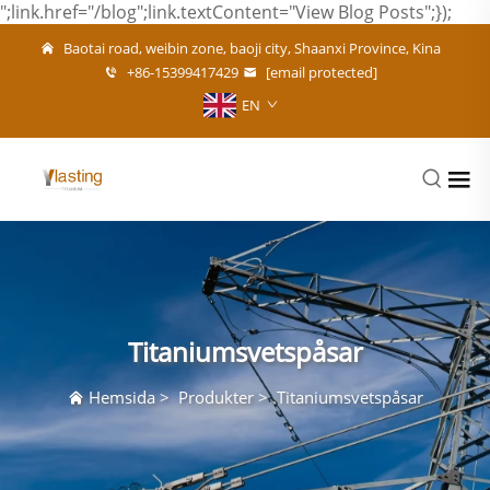
";link.href="/blog";link.textContent="View Blog Posts";});
Baotai road, weibin zone, baoji city, Shaanxi Province, Kina
+86-15399417429
[email protected]
EN
Titaniumsvetspåsar
Hemsida
>
Produkter
>
Titaniumsvetspåsar