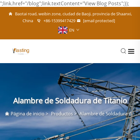
";link.href="/blog";link.textContent="View Blog Posts";});
Baotai road, weibin zone, ciudad de Baoji, provincia de Shaanxi,
China
+86-15399417429
[email protected]
EN
Alambre de Soldadura de Titanio
Página de inicio
>
Productos
>
Alambre de Soldadura de Titanio