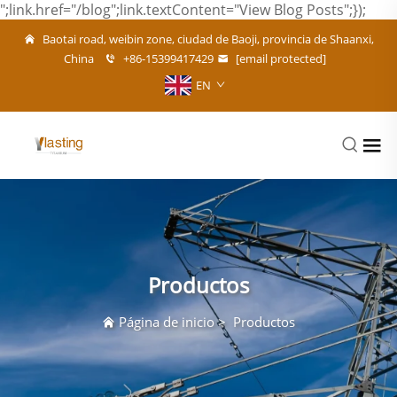
";link.href="/blog";link.textContent="View Blog Posts";});
Baotai road, weibin zone, ciudad de Baoji, provincia de Shaanxi,
China
+86-15399417429
[email protected]
EN
Productos
Página de inicio
>
Productos