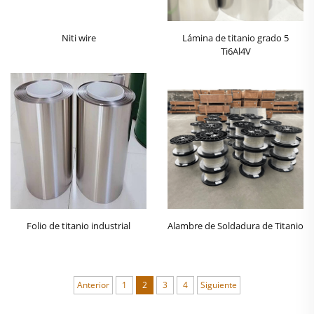
Niti wire
Lámina de titanio grado 5
Ti6Al4V
Folio de titanio industrial
Alambre de Soldadura de Titanio
Anterior
1
2
3
4
Siguiente