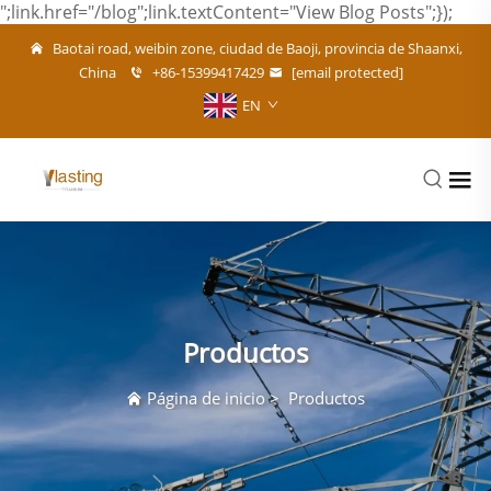
";link.href="/blog";link.textContent="View Blog Posts";});
Baotai road, weibin zone, ciudad de Baoji, provincia de Shaanxi,
China
+86-15399417429
[email protected]
EN
Productos
Página de inicio
>
Productos