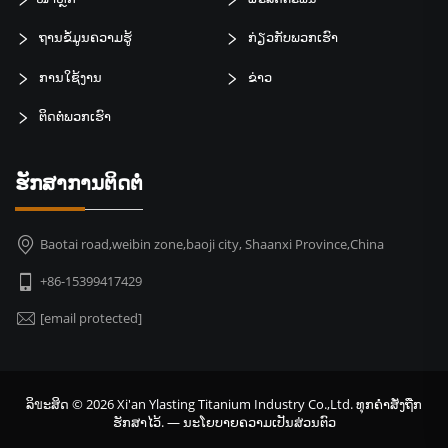
ຖານຂໍ້ມູນຄວາມຮູ້
ກ່ຽວກັບພວກເຮົາ
ການໃຊ້ງານ
ຂ່າວ
ຕິດຕໍ່ພວກເຮົາ
ຮັກສາການຕິດຕໍ່
Baotai road,weibin zone,baoji city, Shaanxi Province,China
+86-15399417429
[email protected]
ລິขະສິດ © 2026 Xi'an Ylasting Titanium Industry Co.,Ltd. ທຸກຄໍາສັ່ງຖືກ
ຮັກສາໄວ້. —
ນະໂຍບາຍຄວາມເປັນສ່ວນຕົວ