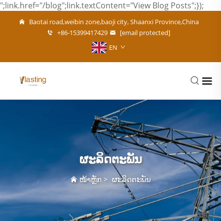
";link.href="/blog";link.textContent="View Blog Posts";});
Baotai road,weibin zone,baoji city, Shaanxi Province,China
+86-15399417429
[email protected]
EN
ຜະລິດຕະພັນ
ໜ້າຫຼັກ
>
ຜະລິດຕະພັນ