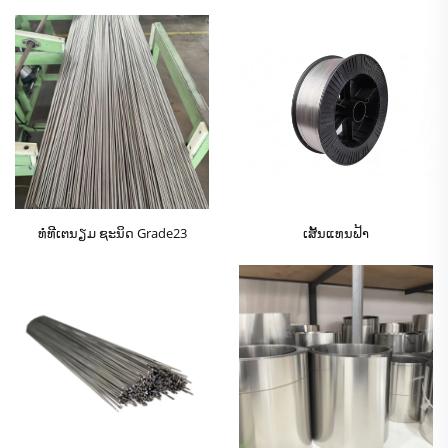
ທໍ່ທີເຕນຽມ ຊະນິດ Grade23
ເສັ້ນແທນຟ້າ