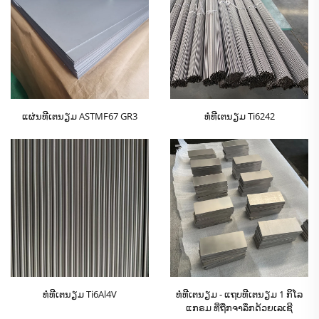
ແຜ່ນທີເຕນຽມ ASTMF67 GR3
ທໍ່ທີເຕນຽມ Ti6242
ທໍ່ທີເຕນຽມ Ti6Al4V
ທໍ່ທີເຕນຽມ - ແຖບທີເຕນຽມ 1 ກິໂລ
ແກຣມ ທີ່ຖືກຈາລຶກດ້ວຍເລເຊີ