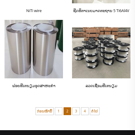
NiTi wire
ຊີດທິຕາເນຍມາດຕະຖານ 5 Ti6Al4V
ຟອຍທີເຕນຽມອຸດສາຫະກໍາ
ລວດເຊື່ອມທີເຕນຽມ
ກ່ອນໜ້ານີ້
1
2
3
4
ຕໍ່ໄປ