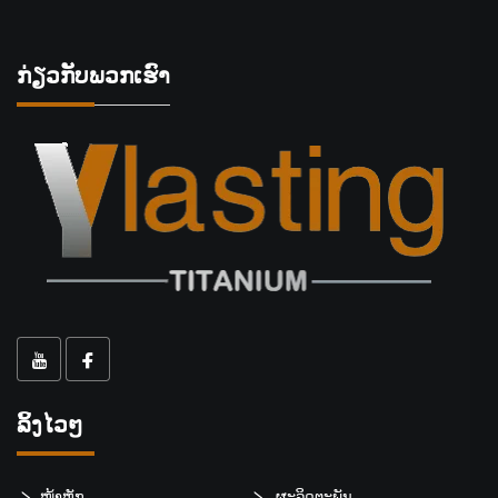
ກ່ຽວກັບພວກເຮົາ
ລິ້ງໄວໆ
ໜ້າຫຼັກ
ຜະລິດຕະພັນ