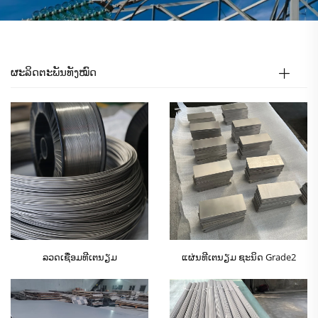
ຜະລິດຕະພັນທັງໝົດ
ລວດເຊື່ອມທີເຕນຽມ
ແຜ່ນທີເຕນຽມ ຊະນິດ Grade2