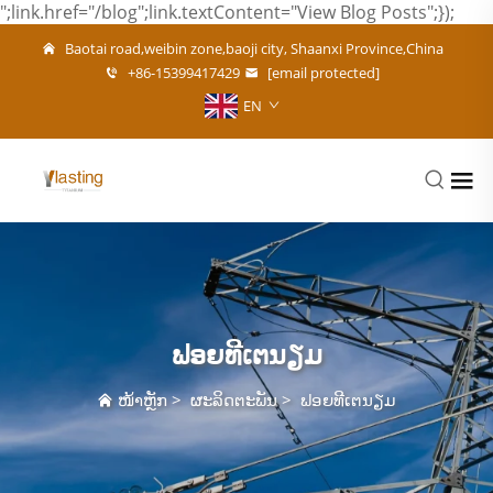
";link.href="/blog";link.textContent="View Blog Posts";});
Baotai road,weibin zone,baoji city, Shaanxi Province,China
+86-15399417429
[email protected]
EN
ຟອຍທີເຕນຽມ
ໜ້າຫຼັກ
>
ຜະລິດຕະພັນ
>
ຟອຍທີເຕນຽມ