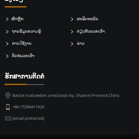
ໜ້າຫຼັກ
ຜະລິດຕະພັນ
ຖານຂໍ້ມູນຄວາມຮູ້
ກ່ຽວກັບພວກເຮົາ
ການໃຊ້ງານ
ຂ່າວ
ຕິດຕໍ່ພວກເຮົາ
ຮັກສາການຕິດຕໍ່
Baotai road,weibin zone,baoji city, Shaanxi Province,China
+86-15399417429
[email protected]