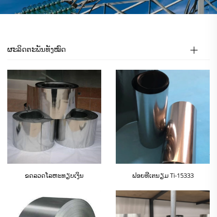
ຜະລິດຕະພັນທັງໝົດ
ຂດລວດໂລຫະທຽບເງິນ
ຟອຍທີເຕນຽມ Ti-15333