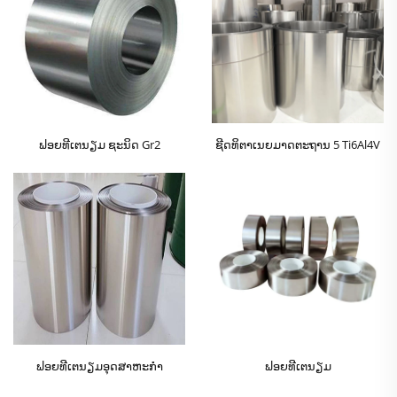
ຟອຍທີເຕນຽມ ຊະນິດ Gr2
ຊີດທິຕາເນຍມາດຕະຖານ 5 Ti6Al4V
ຟອຍທີເຕນຽມອຸດສາຫະກໍາ
ຟອຍທີເຕນຽມ