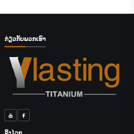
ກ່ຽວກັບພວກເຮົາ
ລິ້ງໄວໆ