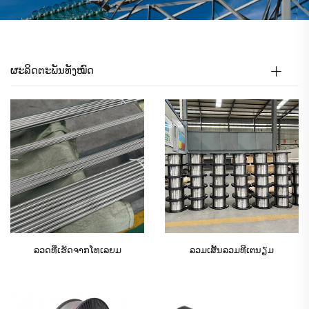
ຜະລິດຕະພັນທັງໝົດ
ລວດທີ່ເຮັດຈາກໂທເລຍມ
ລວມເສັ້ນລວມທີເຕນຽມ