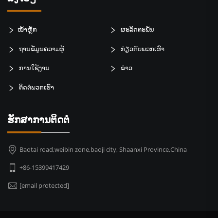
ໜ້າຫຼັກ
ຜະລິດຕະພັນ
ຖານຂໍ້ມູນຄວາມຮູ້
ກ່ຽວກັບພວກເຮົາ
ການໃຊ້ງານ
ຂ່າວ
ຕິດຕໍ່ພວກເຮົາ
ຮັກສາການຕິດຕໍ່
Baotai road,weibin zone,baoji city, Shaanxi Province,China
+86-15399417429
[email protected]