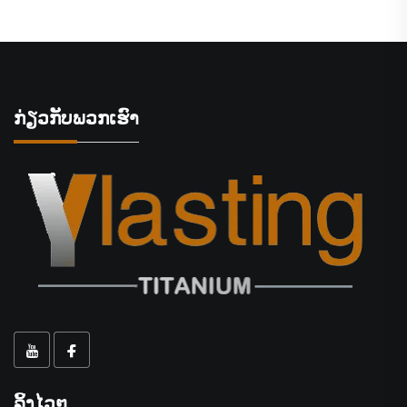
ກ່ຽວກັບພວກເຮົາ
ລິ້ງໄວໆ