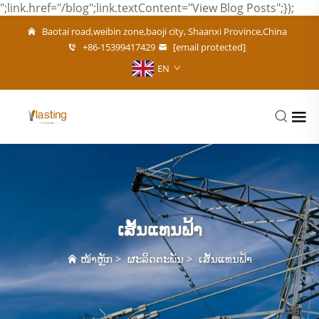
";link.href="/blog";link.textContent="View Blog Posts";});
Baotai road,weibin zone,baoji city, Shaanxi Province,China
+86-15399417429
[email protected]
EN
ເສັ້ນແທນຟ້າ
ໜ້າຫຼັກ
>
ຜະລິດຕະພັນ
>
ເສັ້ນແທນຟ້າ