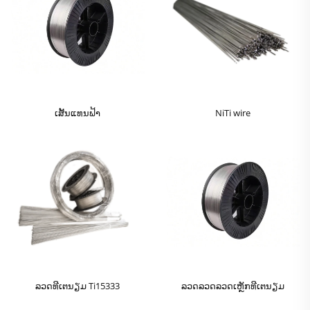
ເສັ້ນແທນຟ້າ
NiTi wire
ລວດທີເຕນຽມ Ti15333
ລວດລວດລວດເຫຼັກທີເຕນຽມ