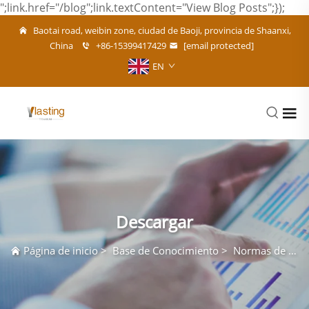
";link.href="/blog";link.textContent="View Blog Posts";});
Baotai road, weibin zone, ciudad de Baoji, provincia de Shaanxi,
China
+86-15399417429
[email protected]
EN
Descargar
Página de inicio
>
Base de Conocimiento
>
Normas de titanio