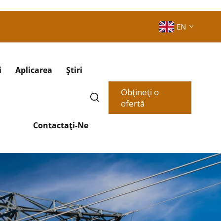
EN
i
Aplicarea
Știri
Obțineți o
ofertă
Contactați-Ne