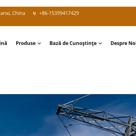
aanxi, China
+86-15399417429
ină
Produse
Bază de Cunoștințe
Despre No