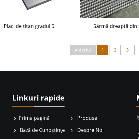
Placi de titan gradul 5
Sârmă dreaptă din 
Anterior
1
2
3
Linkuri rapide
Prima pagină
Produse
Bază de Cunoștințe
Despre Noi