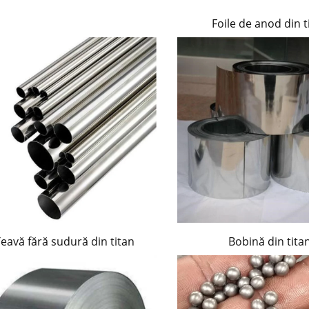
Foile de anod din t
eavă fără sudură din titan
Bobină din tita