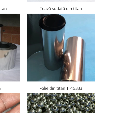
itan
Țeavă sudată din titan
n
Folie din titan Ti-15333