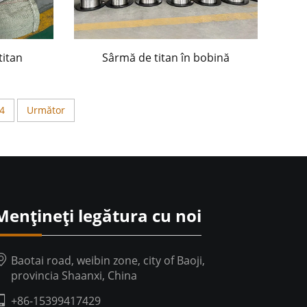
titan
Sârmă de titan în bobină
4
Următor
Mențineți legătura cu noi
Baotai road, weibin zone, city of Baoji,
provincia Shaanxi, China
+86-15399417429