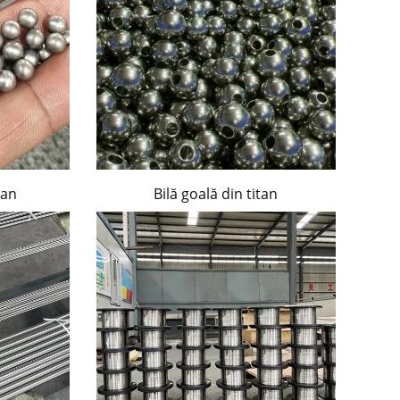
tan
Bilă goală din titan