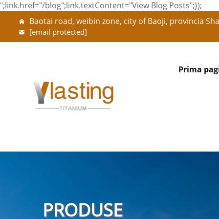
";link.href="/blog";link.textContent="View Blog Posts";});
Baotai road, weibin zone, city of Baoji, provincia Sh
[email protected]
Prima pag
PRODUSE