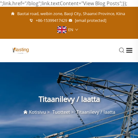
";link.href="/blog";link.textContent="View Blog Posts";});
Baotai road, weibin zone, Baoji City, Shaanxi Province, Kiina
+86-15399417429
[email protected]
EN
Titaanilevy / laatta
Kotisivu
>
Tuotteet
>
Titaanilevy / laatta