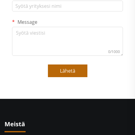
Message
0/1000
Lähetä
Meistä