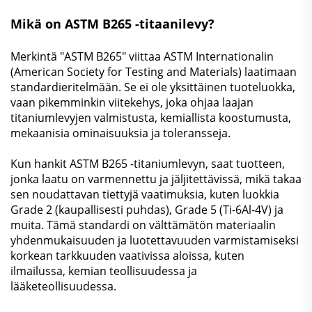
Mikä on ASTM B265 -titaanilevy?
Merkintä "ASTM B265" viittaa ASTM Internationalin
(American Society for Testing and Materials) laatimaan
standardieritelmään. Se ei ole yksittäinen tuoteluokka,
vaan pikemminkin viitekehys, joka ohjaa laajan
titaniumlevyjen valmistusta, kemiallista koostumusta,
mekaanisia ominaisuuksia ja toleransseja.
Kun hankit ASTM B265 -titaniumlevyn, saat tuotteen,
jonka laatu on varmennettu ja jäljitettävissä, mikä takaa
sen noudattavan tiettyjä vaatimuksia, kuten luokkia
Grade 2 (kaupallisesti puhdas), Grade 5 (Ti-6Al-4V) ja
muita. Tämä standardi on välttämätön materiaalin
yhdenmukaisuuden ja luotettavuuden varmistamiseksi
korkean tarkkuuden vaativissa aloissa, kuten
ilmailussa, kemian teollisuudessa ja
lääketeollisuudessa.