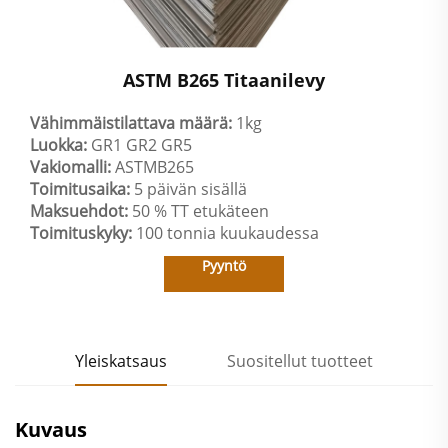
ASTM B265 Titaanilevy
Vähimmäistilattava määrä:
1kg
Luokka:
GR1 GR2 GR5
Vakiomalli:
ASTMB265
Toimitusaika:
5 päivän sisällä
Maksuehdot:
50 % TT etukäteen
Toimituskyky:
100 tonnia kuukaudessa
Pyyntö
Yleiskatsaus
Suositellut tuotteet
Kuvaus