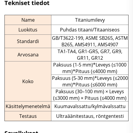
Tekniset tiedot
Name
Titaniumilevy
Luokitus
Puhdas titaani/Titaaniseos
GB/T3622-199, ASME SB265, ASTM
Standardi
B265, AMS4911, AMS4907
TA1-TA4, GR1-GR5, GR7, GR9,
Arvosana
GR11, GR12
Paksuus (1-5 mm)*Leveys (≤1000
mm)*Pituus (≤4000 mm)
Paksuus (5-30 mm)*Leveys (≤2000
Koko
mm)*Pituus (≤6000 mm)
Paksuus (30–100 mm) × Leveys
(≤3000 mm) × Pituus (≤4000 mm)
Käsittelymenetelmä
Kuumavalssattu/kylmävalssattu
Testaus
Ultraäänitestaus, röntgentesti