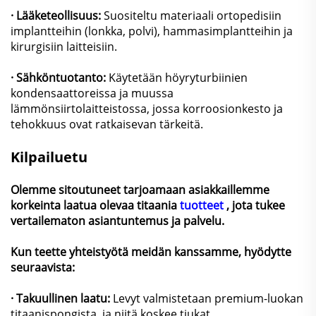
· Lääketeollisuus:
Suositeltu materiaali ortopedisiin
implantteihin (lonkka, polvi), hammasimplantteihin ja
kirurgisiin laitteisiin.
· Sähköntuotanto:
Käytetään höyryturbiinien
kondensaattoreissa ja muussa
lämmönsiirtolaitteistossa, jossa korroosionkesto ja
tehokkuus ovat ratkaisevan tärkeitä.
Kilpailuetu
Olemme sitoutuneet tarjoamaan asiakkaillemme
korkeinta laatua olevaa titaania
tuotteet
, jota tukee
vertailematon asiantuntemus ja palvelu.
Kun teette yhteistyötä meidän kanssamme, hyödytte
seuraavista:
· Takuullinen laatu:
Levyt valmistetaan premium-luokan
titaanispongista, ja niitä koskee tiukat