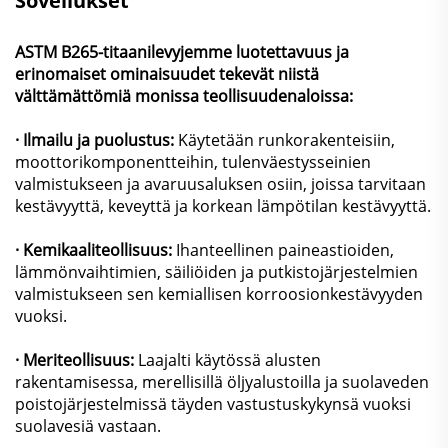
Sovellukset
ASTM B265-titaanilevyjemme luotettavuus ja
erinomaiset ominaisuudet tekevät niistä
välttämättömiä monissa teollisuudenaloissa:
· Ilmailu ja puolustus:
Käytetään runkorakenteisiin,
moottorikomponentteihin, tulenväestysseinien
valmistukseen ja avaruusaluksen osiin, joissa tarvitaan
kestävyyttä, keveyttä ja korkean lämpötilan kestävyyttä.
· Kemikaaliteollisuus:
Ihanteellinen paineastioiden,
lämmönvaihtimien, säiliöiden ja putkistojärjestelmien
valmistukseen sen kemiallisen korroosionkestävyyden
vuoksi.
· Meriteollisuus:
Laajalti käytössä alusten
rakentamisessa, merellisillä öljyalustoilla ja suolaveden
poistojärjestelmissä täyden vastustuskykynsä vuoksi
suolavesiä vastaan.