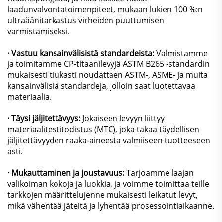
laadunvalvontatoimenpiteet, mukaan lukien 100 %:n
ultraäänitarkastus virheiden puuttumisen
varmistamiseksi.
· Vastuu kansainvälisistä standardeista:
Valmistamme
ja toimitamme CP-titaanilevyjä ASTM B265 -standardin
mukaisesti tiukasti noudattaen ASTM-, ASME- ja muita
kansainvälisiä standardeja, jolloin saat luotettavaa
materiaalia.
· Täysi jäljitettävyys:
Jokaiseen levyyn liittyy
materiaalitestitodistus (MTC), joka takaa täydellisen
jäljitettävyyden raaka-aineesta valmiiseen tuotteeseen
asti.
· Mukauttaminen ja joustavuus:
Tarjoamme laajan
valikoiman kokoja ja luokkia, ja voimme toimittaa teille
tarkkojen määrittelujenne mukaisesti leikatut levyt,
mikä vähentää jäteitä ja lyhentää prosessointiaikaanne.