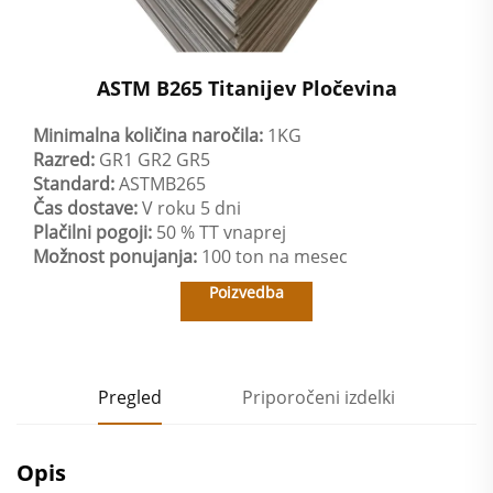
ASTM B265 Titanijev Pločevina
Minimalna količina naročila:
1KG
Razred:
GR1 GR2 GR5
Standard:
ASTMB265
Čas dostave:
V roku 5 dni
Plačilni pogoji:
50 % TT vnaprej
Možnost ponujanja:
100 ton na mesec
Poizvedba
Pregled
Priporočeni izdelki
Opis