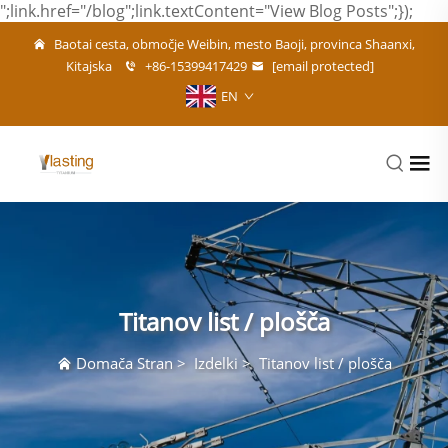
";link.href="/blog";link.textContent="View Blog Posts";});
Baotai cesta, območje Weibin, mesto Baoji, provinca Shaanxi,
Kitajska
+86-15399417429
[email protected]
EN
Titanov list / plošča
Domača Stran
>
Izdelki
>
Titanov list / plošča