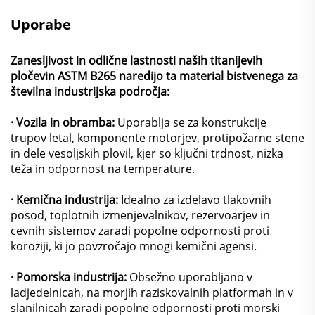
Uporabe
Zanesljivost in odlične lastnosti naših titanijevih
pločevin ASTM B265 naredijo ta material bistvenega za
številna industrijska področja:
· Vozila in obramba:
Uporablja se za konstrukcije
trupov letal, komponente motorjev, protipožarne stene
in dele vesoljskih plovil, kjer so ključni trdnost, nizka
teža in odpornost na temperature.
· Kemična industrija:
Idealno za izdelavo tlakovnih
posod, toplotnih izmenjevalnikov, rezervoarjev in
cevnih sistemov zaradi popolne odpornosti proti
koroziji, ki jo povzročajo mnogi kemični agensi.
· Pomorska industrija:
Obsežno uporabljano v
ladjedelnicah, na morjih raziskovalnih platformah in v
slanilnicah zaradi popolne odpornosti proti morski