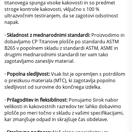
titanovega spunga visoke kakovosti in so predmet
stroge kontrole kakovosti, vključno s 100 %
ultrazvočnim testiranjem, da se zagotovi odsotnost
napak.
· Skladnost z mednarodnimi standardi:
Proizvodimo in
dobavljamo CP Titanove plošče po standardu ASTM
B265 v popolnem skladu z standardi ASTM, ASME in
drugimi mednarodnimi standardi ter vam tako
zagotavljamo zanesljiv material.
· Popolna sledljivost:
Vsak list je opremljen s potrdilom
o preizkusu materiala (MTC), ki zagotavlja popolno
sledljivost od surovine do končnega izdelka.
· Prilagoditev in fleksibilnost:
Ponujamo širok nabor
velikosti in kakovostnih razredov ter lahko dobavimo
plošče po meri točno v skladu z vašimi specifikacijami,
kar zmanjšuje odpad in skrajšuje čas obdelave.