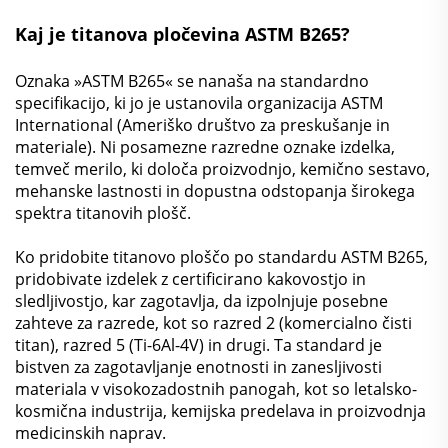
Kaj je titanova pločevina ASTM B265?
Oznaka »ASTM B265« se nanaša na standardno
specifikacijo, ki jo je ustanovila organizacija ASTM
International (Ameriško društvo za preskušanje in
materiale). Ni posamezne razredne oznake izdelka,
temveč merilo, ki določa proizvodnjo, kemično sestavo,
mehanske lastnosti in dopustna odstopanja širokega
spektra titanovih plošč.
Ko pridobite titanovo ploščo po standardu ASTM B265,
pridobivate izdelek z certificirano kakovostjo in
sledljivostjo, kar zagotavlja, da izpolnjuje posebne
zahteve za razrede, kot so razred 2 (komercialno čisti
titan), razred 5 (Ti-6Al-4V) in drugi. Ta standard je
bistven za zagotavljanje enotnosti in zanesljivosti
materiala v visokozadostnih panogah, kot so letalsko-
kosmična industrija, kemijska predelava in proizvodnja
medicinskih naprav.