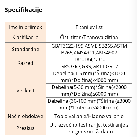
Specifikacije
Ime in priimek
Titanijev list
Klasifikacija
Čisti titan/Titanova zlitina
GB/T3622-199,ASME SB265,ASTM
Standardne
B265,AMS4911,AMS4907
TA1-TA4,GR1-
Razred
GR5,GR7,GR9,GR11,GR12
Debelina(1-5 mm)*Širina(≤1000
mm)*Dolžina(≤4000 mm)
Debelina(5-30 mm)*Širina(≤2000
Velikost
mm)*Dolžina(≤6000 mm)
Debelina (30-100 mm)*Širina (≤3000
mm)*Dolžina (≤4000 mm)
Način obdelave
Toplo valjanje/Hladno valjanje
Ultrazvočno testiranje, testiranje z
Preskus
rentgenskim žarkom