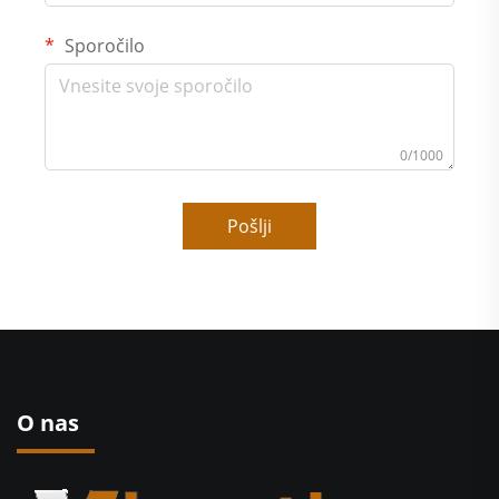
Sporočilo
0/1000
Pošlji
O nas