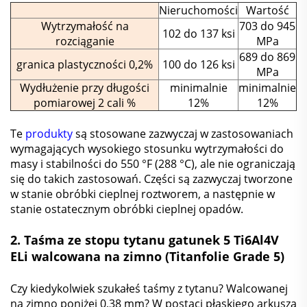
Nieruchomości
Wartość
Wytrzymałość na
703 do 945
102 do 137 ksi
rozciąganie
MPa
689 do 869
granica plastyczności 0,2%
100 do 126 ksi
MPa
Wydłużenie przy długości
minimalnie
minimalnie
pomiarowej 2 cali %
12%
12%
Te
produkty
są stosowane zazwyczaj w zastosowaniach
wymagających wysokiego stosunku wytrzymałości do
masy i stabilności do 550 °F (288 °C), ale nie ograniczają
się do takich zastosowań. Części są zazwyczaj tworzone
w stanie obróbki cieplnej roztworem, a następnie w
stanie ostatecznym obróbki cieplnej opadów.
2. Taśma ze stopu tytanu gatunek 5 Ti6Al4V
ELi walcowana na zimno (Titanfolie Grade 5)
Czy kiedykolwiek szukałeś taśmy z tytanu? Walcowanej
na zimno poniżej 0,38 mm? W postaci płaskiego arkusza