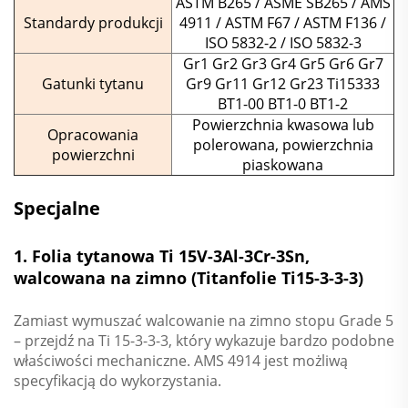
ASTM B265 / ASME SB265 / AMS
Standardy produkcji
4911 / ASTM F67 / ASTM F136 /
ISO 5832-2 / ISO 5832-3
Gr1 Gr2 Gr3 Gr4 Gr5 Gr6 Gr7
Gatunki tytanu
Gr9 Gr11 Gr12 Gr23 Ti15333
BT1-00 BT1-0 BT1-2
Powierzchnia kwasowa lub
Opracowania
polerowana, powierzchnia
powierzchni
piaskowana
Specjalne
1. Folia tytanowa Ti 15V-3Al-3Cr-3Sn,
walcowana na zimno (Titanfolie Ti15-3-3-3)
Zamiast wymuszać walcowanie na zimno stopu Grade 5
– przejdź na Ti 15-3-3-3, który wykazuje bardzo podobne
właściwości mechaniczne. AMS 4914 jest możliwą
specyfikacją do wykorzystania.