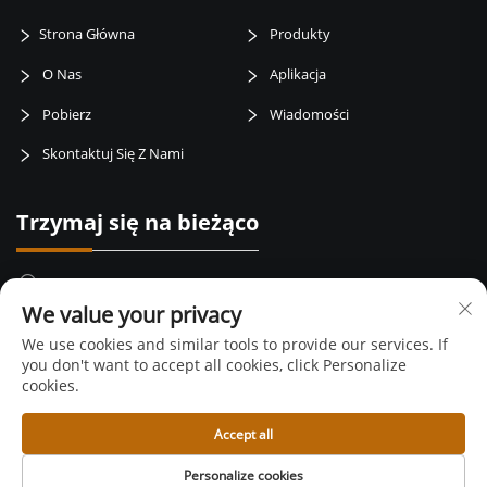
Strona Główna
Produkty
O Nas
Aplikacja
Pobierz
Wiadomości
Skontaktuj Się Z Nami
Trzymaj się na bieżąco
Baotai road, weibin zone, miasto Baoji, prowincja Shaanxi, Chiny
We value your privacy
+86-15399417429
We use cookies and similar tools to provide our services. If
you don't want to accept all cookies, click Personalize
[email protected]
cookies.
Accept all
Copyright © 2026 Xi'an Ylasting Titanium Industry Co.,Ltd. Wszelkie
Personalize cookies
prawa zastrzeżone. —
Polityka prywatności