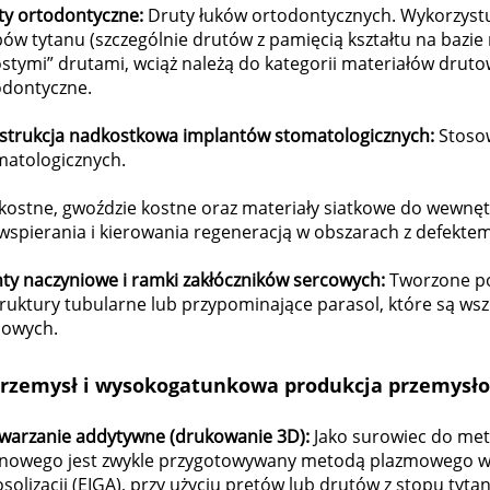
ty ortodontyczne:
Druty łuków ortodontycznych. Wykorzystuj
ów tytanu (szczególnie drutów z pamięcią kształtu na bazie 
stymi” drutami, wciąż należą do kategorii materiałów drutowy
odontyczne.
strukcja nadkostkowa implantów stomatologicznych:
Stoso
matologicznych.
 kostne, gwoździe kostne oraz materiały siatkowe do wewnętrz
wspierania i kierowania regeneracją w obszarach z defektem
nty naczyniowe i ramki zakłóczników sercowych:
Tworzone po
truktury tubularne lub przypominające parasol, które są ws
cowych.
rzemysł i wysokogatunkowa produkcja przemysł
warzanie addytywne (drukowanie 3D):
Jako surowiec do met
anowego jest zwykle przygotowywany metodą plazmowego wi
solizacji (EIGA), przy użyciu prętów lub drutów z stopu tyt