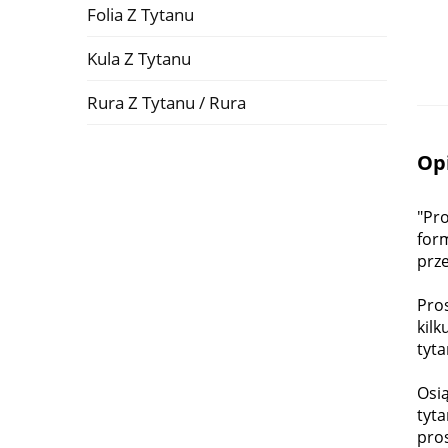
Folia Z Tytanu
Kula Z Tytanu
Rura Z Tytanu / Rura
Op
"Pro
form
prze
Pros
kilk
tyta
Osią
tyta
pro