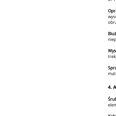
Opr
wys
obr
Biuż
niep
Wyso
trek
Spr
mate
4.
A
Śrub
ele