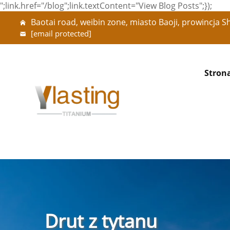
";link.href="/blog";link.textContent="View Blog Posts";});
Baotai road, weibin zone, miasto Baoji, prowincja S
[email protected]
Stron
Drut z tytanu