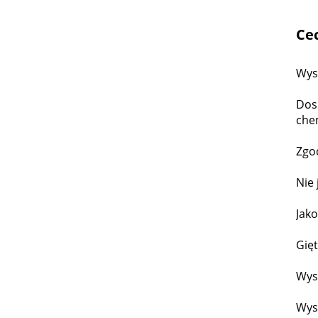
Ce
Wys
Dos
che
Zgod
Nie 
Jako
Gięt
Wyso
Wyso