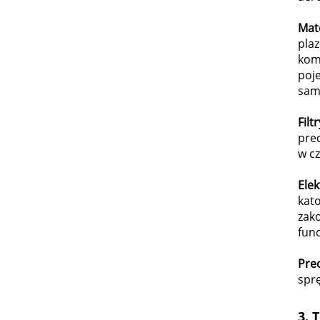
Mat
pla
kom
poj
sam
Filtr
pre
w cz
Elek
kat
zak
fun
Prec
sprę
3.
T