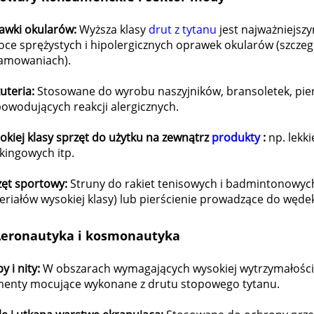
awki okularów:
Wyższa klasy
drut z tytanu
jest najważniejsz
oce sprężystych i hipolergicznych oprawek okularów (szcze
amowaniach).
uteria:
Stosowane do wyrobu naszyjników, bransoletek, pierś
owodujących reakcji alergicznych.
kiej klasy sprzęt do użytku na zewnątrz
produkty
:
np. lekk
kingowych itp.
zęt sportowy:
Struny do rakiet tenisowych i badmintonowy
riałów wysokiej klasy) lub pierścienie prowadzące do wędek
eronautyka i kosmonautyka
y i nity:
W obszarach wymagających wysokiej wytrzymałości i
menty mocujące wykonane z drutu stopowego tytanu.