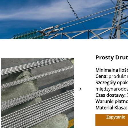
Prosty Dru
Minimalna iloś
Cena:
produkt 
Szczegóły opa
międzynarodo
Czas dostawy:
Warunki płatno
Materiał
Klasa:
Zapytanie