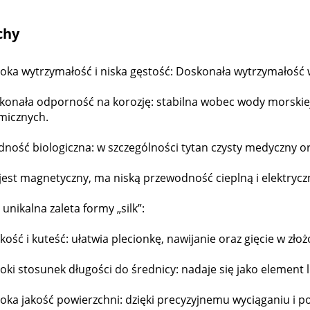
chy
oka wytrzymałość i niska gęstość: Doskonała wytrzymałość 
konała odporność na korozję: stabilna wobec wody morskie
micznych.
ność biologiczna: w szczególności tytan czysty medyczny ora
jest magnetyczny, ma niską przewodność cieplną i elektrycz
 unikalna zaleta formy „silk”:
kość i kuteść: ułatwia plecionkę, nawijanie oraz gięcie w złoż
ki stosunek długości do średnicy: nadaje się jako element l
ka jakość powierzchni: dzięki precyzyjnemu wyciąganiu i po