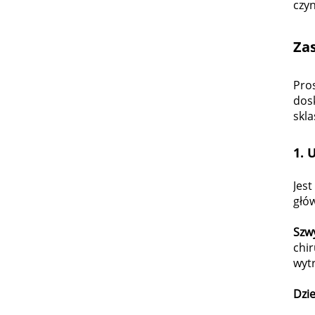
czy
Za
Pro
dosk
skl
1.
U
Jes
głów
Szwy
chir
wyt
Dzie