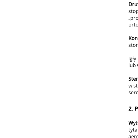
Dru
stop
„pro
ort
Kon
sto
Igły
lub 
Ste
w s
ser
2.
P
Wyt
tyt
aero