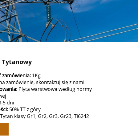
t Tytanowy
ć zamówienia:
1Kg
na zamówienie, skontaktuj się z nami
kowania:
Plyta warstwowa według normy
wej
3-5 dni
ści:
50% TT z góry
Tytan klasy Gr1, Gr2, Gr3, Gr23, Ti6242