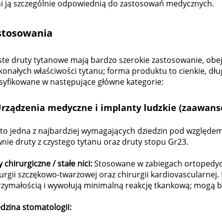
ni ją szczególnie odpowiednią do zastosowań medycznych.
stosowania
ste druty tytanowe mają bardzo szerokie zastosowanie, obe
onałych właściwości tytanu; forma produktu to cienkie, dłu
asyfikowane w następujące główne kategorie:
rządzenia medyczne i implanty ludzkie (zaawan
t to jedna z najbardziej wymagających dziedzin pod względ
nie druty z czystego tytanu oraz druty stopu Gr23.
 chirurgiczne / stałe nici:
Stosowane w zabiegach ortopedycz
urgii szczękowo-twarzowej oraz chirurgii kardiovascularnej.
rzymałością i wywołują minimalną reakcję tkankową; mogą b
dzina stomatologii: