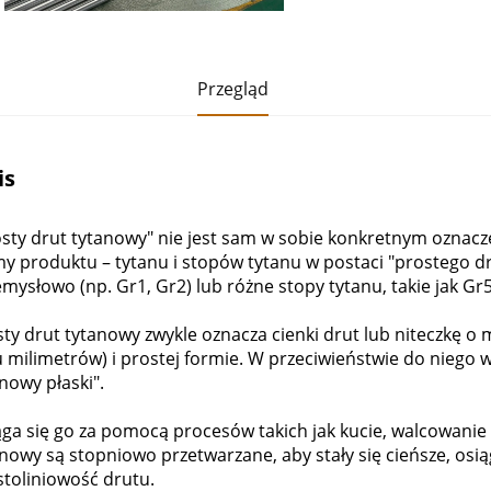
Przegląd
is
sty drut tytanowy" nie jest sam w sobie konkretnym oznacze
y produktu – tytanu i stopów tytanu w postaci "prostego dr
mysłowo (np. Gr1, Gr2) lub różne stopy tytanu, takie jak Gr5
ty drut tytanowy zwykle oznacza cienki drut lub niteczkę o
u milimetrów) i prostej formie. W przeciwieństwie do niego 
nowy płaski".
ga się go za pomocą procesów takich jak kucie, walcowanie 
nowy są stopniowo przetwarzane, aby stały się cieńsze, osi
stoliniowość drutu.