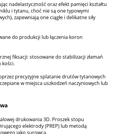
ąc nadelastyczność oraz efekt pamięci kształtu
niklu i tytanu, choć nie są one typowymi
ch), zapewniają one ciągłe i delikatne siły
wane do produkcji lub łączenia koron
nej fiksacji: stosowane do stabilizacji złamań
 kości.
przez precyzyjne splatanie drutów tytanowych
zczepiane w miejsca uszkodzeń naczyniowych lub
owa
alowej drukowania 3D. Proszek stopu
rującego elektrody (PREP) lub metodą
anowego jako surowca.