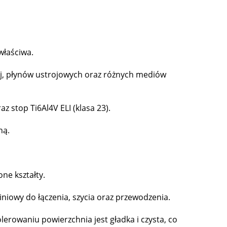
właściwa.
j, płynów ustrojowych oraz różnych mediów
z stop Ti6Al4V ELI (klasa 23).
ną.
one kształty.
iniowy do łączenia, szycia oraz przewodzenia.
lerowaniu powierzchnia jest gładka i czysta, co