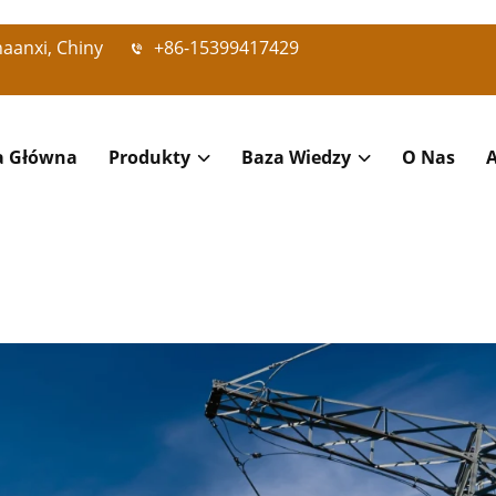
haanxi, Chiny
+86-15399417429
a Główna
Produkty
Baza Wiedzy
O Nas
A