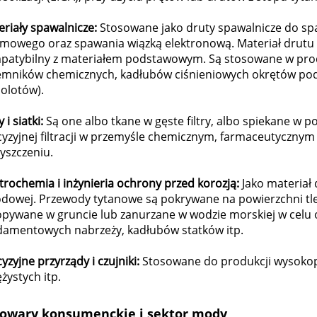
eriały spawalnicze:
Stosowane jako druty spawalnicze do sp
zmowego oraz spawania wiązką elektronową. Materiał drutu
patybilny z materiałem podstawowym. Są stosowane w produ
emników chemicznych, kadłubów ciśnieniowych okrętów po
olotów).
y i siatki:
Są one albo tkane w gęste filtry, albo spiekane w p
cyzyjnej filtracji w przemyśle chemicznym, farmaceutycznym
yszczeniu.
trochemia i inżynieria ochrony przed korozją:
Jako materiał
odowej. Przewody tytanowe są pokrywane na powierzchni tle
opywane w gruncie lub zanurzane w wodzie morskiej w celu 
damentowych nabrzeży, kadłubów statków itp.
yzyjne przyrządy i czujniki:
Stosowane do produkcji wysoko
żystych itp.
owary konsumenckie i sektor mody