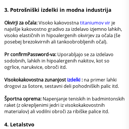
3.
Potrošniški izdelki in modna industrija
Okvirji za očala:
Visoko kakovostna
titaniumov vir
je
najvišje kakovostno gradivo za izdelavo izjemno lahkih,
visoko elastičnih in hipoalergenih okvirjev za očala (še
posebej brezokvirnih ali tankoobrobljenih očal).
Pr confirmPassword-va:
Uporabljajo se za izdelavo
sodobnih, lahkih in hipoalergenih nakitov, kot so
ogrlice, narukvice, obroči itd.
Visokokakovostna zunanjost
izdelki
:
na primer lahki
drogovi za šotore, sestavni deli pohodniških palic itd.
Športna oprema:
Napenjanje teniskih in badmintonskih
raket (z okrepljenimi jedri iz visokokakovostnih
materialov) ali vodilni obroči za ribiške palice itd.
4.
Letalstvo