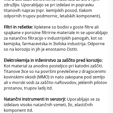
združljiv. Uporabljajo se pri izdelavi in popravku
titanovih naprav (npr. kemijskih posod, tlakom
odpornih trupov podmornic, letalskih komponent).
Filtri in rešetke:
Vpletene so bodisi v goste filtre ali
spajkane v porozne filtrirne materiale in se uporabljajo
za natančno filtracijo v industrijskih panogah, kot so
kemijska, farmacevtska in živilska industrija. Odporne
so na korozijo in jih je enostavno čistiti.
Elektrokemija in inženirstvo za zaščito pred korozijo:
Kot material za anodno posteljico pri katodni zaščiti.
Titanove žice so na površini prevlečene z dragocenimi
kovinskimi oksidi (MMO) in nato zakopane pod zemljo
ali v morski vodi za zaščito naftovodov, jeklenih pilotov
pristanov, trupov ladij itd.
Natančni instrumenti in senzorji:
Uporabljajo se za
izdelavo visoko natančnih vzmeti, žic, elastičnih
komponent itd.