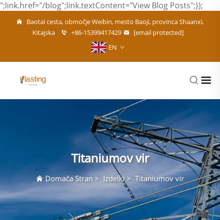
";link.href="/blog";link.textContent="View Blog Posts";});
Baotai cesta, območje Weibin, mesto Baoji, provinca Shaanxi,
Kitajska
+86-15399417429
[email protected]
EN
Titaniumov vir
Domača Stran
>
Izdelki
>
Titaniumov vir