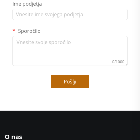
Ime podjetja
Sporočilo
0/1000
Pošlji
O nas