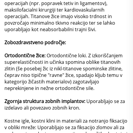
operacijah (npr. popravek tetiv in ligamentov),
maksilofacialni kirurgiji ter kardiovaskularnih
operacijah. Titanove žice imajo visoko trdnost in
povzročajo minimalno tkivno reakcijo ter se lahko
uporabljajo kot neabsorbabilni trajni šivi.
Zobozdravstveno področje:
Ortodontične žice:
Ortodontične loki. Z izkoriščanjem
superelastičnosti in učinka spomina oblike titanovih
zlitin (še posebej žic iz nikl-titanove spominske zlitine,
čeprav niso tipične "ravne" žice, spadajo kljub temu v
kategorijo žičastih materialov) zagotavljajo
neprekinjene in nežne ortodontične sile.
Zgornja struktura zobnih implantov:
Uporabljajo se za
izdelavo ali povezavo zobnih kron.
Kostne igle, kostni klini in materiali za notranjo fiksacijo
v obliki mreže: Uporabljajo se za fiksacijo zlomov ali za