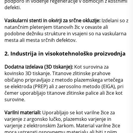
podporo in vodenje regeneracije v območjih z kostnimi
defekti.
Vaskularni stenti in okvirji za srčne okluzije:
Izdelani so z
natančnim pletenjem titanovih žic v cevaste ali
podobne dežniku strukture in vsajeni so na vaskularna
mesta ali mesta srčnih defektov.
2.
Industrija in visokotehnološko proizvodnja
Dodatna izdelava (3D tiskanje):
Kot surovina za
kovinsko 3D tiskanje. Titanove zlitinske prahove
običajno pripravljajo z metodo plazemskega vrtečega
se elektroda (PREP) ali z aerosolno metodo (EIGA), pri
čemer uporabljajo titanove zlitinske palice ali žice kot
surovine.
Varilni materiali:
Uporabljajo se kot varilne žice za
varjenje z argonsko lučko, plazemsko varjenje in
varjenje z elektronskim žarkom. Material varilne žice
mora ustrezati osnovnemu materialu ali biti z njim