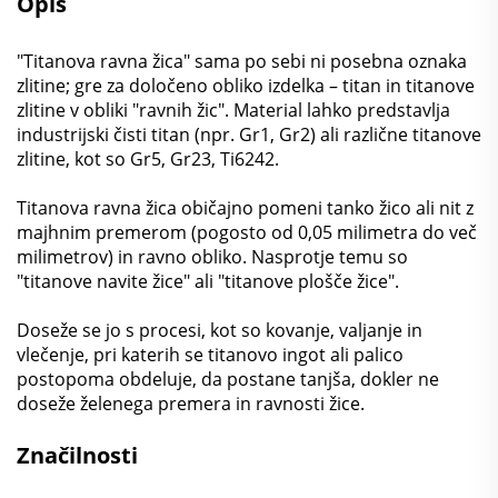
Opis
"Titanova ravnа žica" sama po sebi ni posebna oznaka
zlitine; gre za določeno obliko izdelka – titan in titanove
zlitine v obliki "ravnih žic". Material lahko predstavlja
industrijski čisti titan (npr. Gr1, Gr2) ali različne titanove
zlitine, kot so Gr5, Gr23, Ti6242.
Titanova ravnа žica običajno pomeni tanko žico ali nit z
majhnim premerom (pogosto od 0,05 milimetra do več
milimetrov) in ravnо obliko. Nasprotje temu so
"titanove navite žice" ali "titanove plošče žice".
Doseže se jo s procesi, kot so kovanje, valjanje in
vlečenje, pri katerih se titanovo ingot ali palico
postopoma obdeluje, da postane tanjša, dokler ne
doseže želenega premera in ravnosti žice.
Značilnosti