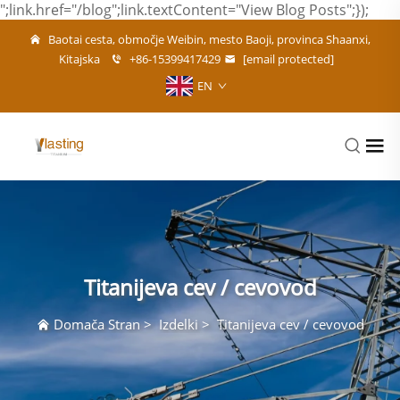
";link.href="/blog";link.textContent="View Blog Posts";});
Baotai cesta, območje Weibin, mesto Baoji, provinca Shaanxi,
Kitajska
+86-15399417429
[email protected]
EN
Titanijeva cev / cevovod
Domača Stran
>
Izdelki
>
Titanijeva cev / cevovod