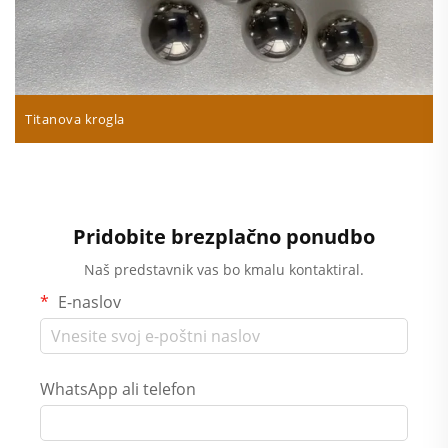
Titanova krogla
Pridobite brezplačno ponudbo
Naš predstavnik vas bo kmalu kontaktiral.
E-naslov
WhatsApp ali telefon