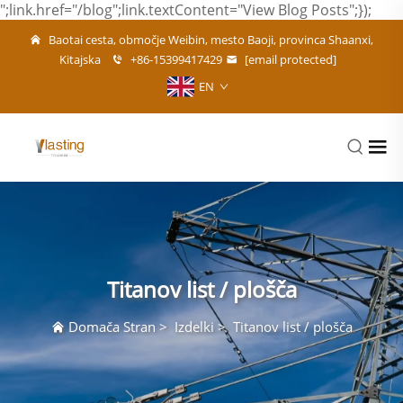
";link.href="/blog";link.textContent="View Blog Posts";});
Baotai cesta, območje Weibin, mesto Baoji, provinca Shaanxi,
Kitajska
+86-15399417429
[email protected]
EN
Titanov list / plošča
Domača Stran
>
Izdelki
>
Titanov list / plošča