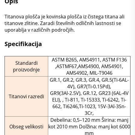
Opis
Titanova plošča je kovinska plošča iz čistega titana ali
titanove zlitine. Zaradi številnih odličnih lastnosti se
uporablja v različnih področjih.
Specifikacija
ASTM B265, AMS4911, ASTM F136
Standardi
,ASTMF67,AMS4900, AMS4901,
proizvodnje
AMS4902, MIL-T9046
GR.1, GR.2, GR.3, GR.4, GR.5(Ti-6AL-
4V), GR7(Ti-0.15Pd),
GR9(3Al-2.5V), GR.12, GR23 (6AL-4V
Titanovi razredi
ELI), , Ti-811, Ti-15333, Ti-6242, Ti-
662, Ti6246,Ti-1023, 15V-3Al-3Sn-
3Cr,
Debelina: 0,5–120 mm Širina: manj
Obseg velikosti
kot 2010 mm Dolžina: manj kot 6000
mm