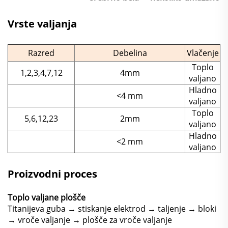
Vrste valjanja
Razred
Debelina
Vlačenje
Toplo
1,2,3,4,7,12
4mm
valjano
Hladno
<4 mm
valjano
Toplo
5,6,12,23
2mm
valjano
Hladno
<2 mm
valjano
Proizvodni proces
Toplo valjane plošče
Titanijeva guba → stiskanje elektrod → taljenje → bloki
→ vroče valjanje → plošče za vroče valjanje