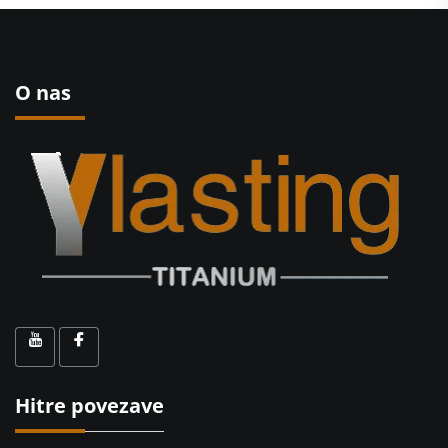
O nas
Hitre povezave