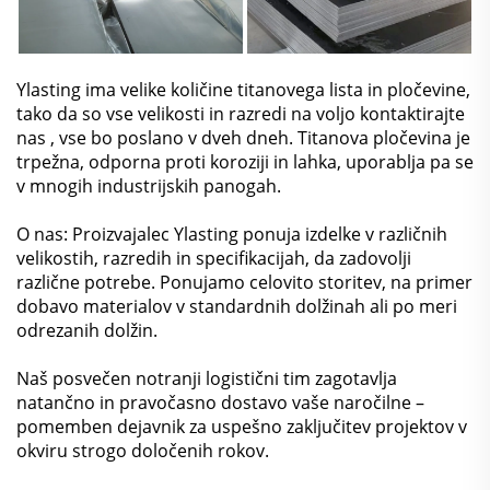
Ylasting ima velike količine titanovega lista in pločevine,
tako da so vse velikosti in razredi na voljo
kontaktirajte
nas
, vse bo poslano v dveh dneh. Titanova pločevina je
trpežna, odporna proti koroziji in lahka, uporablja pa se
v mnogih industrijskih panogah.
O nas: Proizvajalec Ylasting ponuja izdelke v različnih
velikostih, razredih in specifikacijah, da zadovolji
različne potrebe. Ponujamo celovito storitev, na primer
dobavo materialov v standardnih dolžinah ali po meri
odrezanih dolžin.
Naš posvečen notranji logistični tim zagotavlja
natančno in pravočasno dostavo vaše naročilne –
pomemben dejavnik za uspešno zaključitev projektov v
okviru strogo določenih rokov.