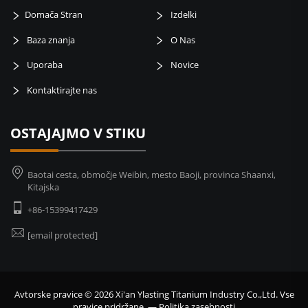
Domača Stran
Izdelki
Baza znanja
O Nas
Uporaba
Novice
Kontaktirajte nas
OSTAJAJMO V STIKU
Baotai cesta, območje Weibin, mesto Baoji, provinca Shaanxi,
Kitajska
+86-15399417429
[email protected]
Avtorske pravice © 2026 Xi'an Ylasting Titanium Industry Co.,Ltd. Vse
pravice pridržane. —
Politika zasebnosti