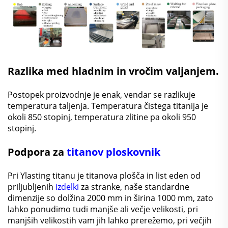
Razlika med hladnim in vročim valjanjem.
Postopek proizvodnje je enak, vendar se razlikuje
temperatura taljenja. Temperatura čistega titanija je
okoli 850 stopinj, temperatura zlitine pa okoli 950
stopinj.
Podpora za
titanov ploskovnik
Pri Ylasting titanu je titanova plošča in list eden od
priljubljenih
izdelki
za stranke, naše standardne
dimenzije so dolžina 2000 mm in širina 1000 mm, zato
lahko ponudimo tudi manjše ali večje velikosti, pri
manjših velikostih vam jih lahko prerežemo, pri večjih