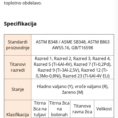
toplotno obdelavo.
Specifikacija
Standardi
ASTM B348 / ASME SB348, ASTM B863
proizvodnje
AWS5.16, GB/T16598
Razred 1, Razred 2, Razred 3, Razred 4,
Titanovi
Razred 5 (Ti-6Al-4V), Razred 7 (Ti-0,2Pd),
razredi
Razred 9 (Ti-3Al-2,5V), Razred 12 (Ti-
0,3Mo-0,8Ni), Razred 23 (Ti-6Al-4V ELI)
Hladno valjano (Y), vroče valjano (R),
Stanje
žareno (M)
Titrna
Titrna žica
Titanova
žica na
na
Velikost
ravna žica
Klasifikacija
tuljavi
bobinah