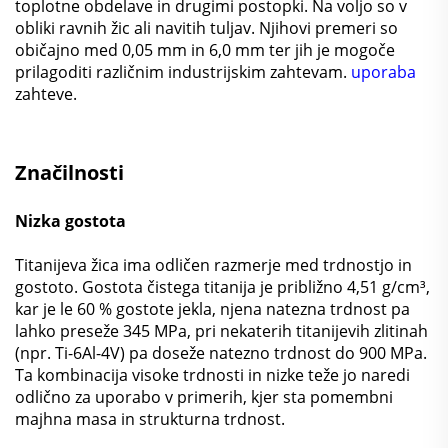
toplotne obdelave in drugimi postopki. Na voljo so v
obliki ravnih žic ali navitih tuljav. Njihovi premeri so
običajno med 0,05 mm in 6,0 mm ter jih je mogoče
prilagoditi različnim industrijskim zahtevam.
uporaba
zahteve.
Značilnosti
Nizka gostota
Titanijeva žica ima odličen razmerje med trdnostjo in
gostoto. Gostota čistega titanija je približno 4,51 g/cm³,
kar je le 60 % gostote jekla, njena natezna trdnost pa
lahko preseže 345 MPa, pri nekaterih titanijevih zlitinah
(npr. Ti-6Al-4V) pa doseže natezno trdnost do 900 MPa.
Ta kombinacija visoke trdnosti in nizke teže jo naredi
odlično za uporabo v primerih, kjer sta pomembni
majhna masa in strukturna trdnost.