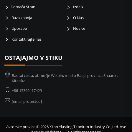
Domača Stran
Izdelki
Baza znanja
O Nas
Uporaba
Novice
Kontaktirajte nas
OSTAJAJMO V STIKU
Baotai cesta, območje Weibin, mesto Baoji, provinca Shaanxi,
Kitajska
+86-15399417429
[email protected]
Avtorske pravice © 2026 Xi'an Ylasting Titanium Industry Co.,Ltd. Vse