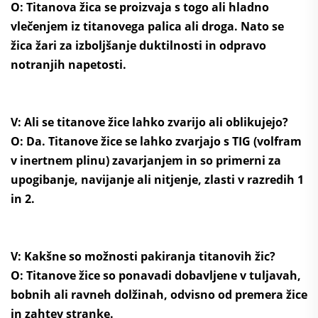
O: Titanova žica se proizvaja s togo ali hladno
vlečenjem iz titanovega palica ali droga. Nato se
žica žari za izboljšanje duktilnosti in odpravo
notranjih napetosti.
V: Ali se titanove žice lahko zvarijo ali oblikujejo?
O: Da. Titanove žice se lahko zvarjajo s TIG (volfram
v inertnem plinu) zavarjanjem in so primerni za
upogibanje, navijanje ali nitjenje, zlasti v razredih 1
in 2.
V: Kakšne so možnosti pakiranja titanovih žic?
O: Titanove žice so ponavadi dobavljene v tuljavah,
bobnih ali ravneh dolžinah, odvisno od premera žice
in zahtev stranke.