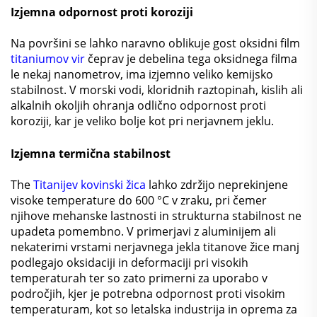
Izjemna odpornost proti koroziji
Na površini se lahko naravno oblikuje gost oksidni film
titaniumov vir
čeprav je debelina tega oksidnega filma
le nekaj nanometrov, ima izjemno veliko kemijsko
stabilnost. V morski vodi, kloridnih raztopinah, kislih ali
alkalnih okoljih ohranja odlično odpornost proti
koroziji, kar je veliko bolje kot pri nerjavnem jeklu.
Izjemna termična stabilnost
The
Titanijev kovinski žica
lahko zdržijo neprekinjene
visoke temperature do 600 °C v zraku, pri čemer
njihove mehanske lastnosti in strukturna stabilnost ne
upadeta pomembno. V primerjavi z aluminijem ali
nekaterimi vrstami nerjavnega jekla titanove žice manj
podlegajo oksidaciji in deformaciji pri visokih
temperaturah ter so zato primerni za uporabo v
področjih, kjer je potrebna odpornost proti visokim
temperaturam, kot so letalska industrija in oprema za