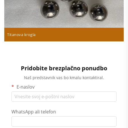
Titanova krogla
Pridobite brezplačno ponudbo
Naš predstavnik vas bo kmalu kontaktiral.
E-naslov
WhatsApp ali telefon