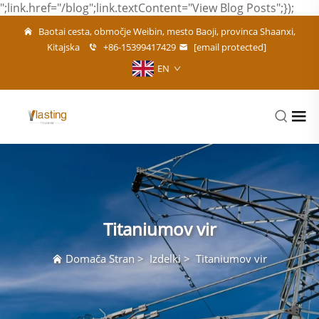
";link.href="/blog";link.textContent="View Blog Posts";});
Baotai cesta, območje Weibin, mesto Baoji, provinca Shaanxi,
Kitajska
+86-15399417429
[email protected]
EN
Titaniumov vir
Domača Stran
>
Izdelki
>
Titaniumov vir