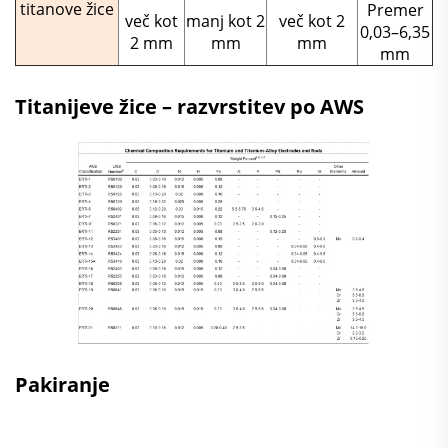
titanove žice
Premer
več kot
manj kot 2
več kot 2
0,03–6,35
2 mm
mm
mm
mm
Titanijeve žice – razvrstitev po AWS
Pakiranje