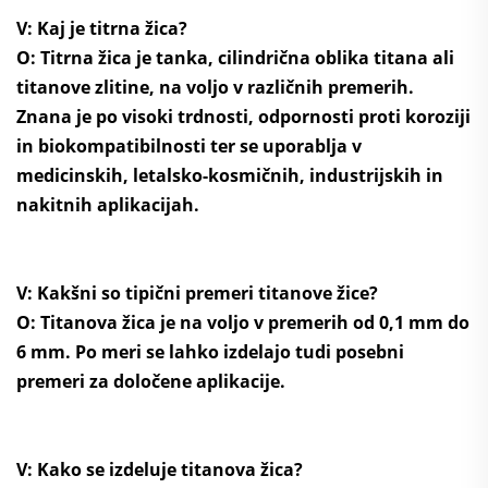
V: Kaj je titrna žica?
O: Titrna žica je tanka, cilindrična oblika titana ali
titanove zlitine, na voljo v različnih premerih.
Znana je po visoki trdnosti, odpornosti proti koroziji
in biokompatibilnosti ter se uporablja v
medicinskih, letalsko-kosmičnih, industrijskih in
nakitnih aplikacijah.
V: Kakšni so tipični premeri titanove žice?
O: Titanova žica je na voljo v premerih od 0,1 mm do
6 mm. Po meri se lahko izdelajo tudi posebni
premeri za določene aplikacije.
V: Kako se izdeluje titanova žica?