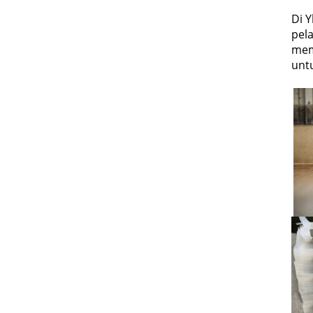
Di 
pel
mem
unt