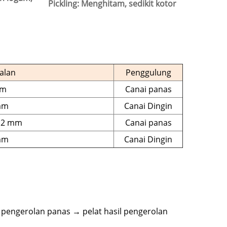
Pickling: Menghitam, sedikit kotor
alan
Penggulung
m
Canai panas
mm
Canai Dingin
 2 mm
Canai panas
mm
Canai Dingin
pengerolan panas → pelat hasil pengerolan