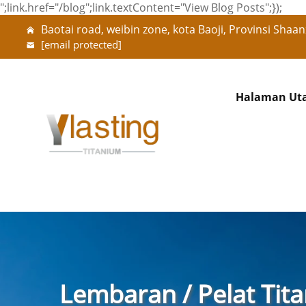
";link.href="/blog";link.textContent="View Blog Posts";});
Baotai road, weibin zone, kota Baoji, Provinsi Shaan
[email protected]
Halaman Ut
Lembaran / Pelat Tit