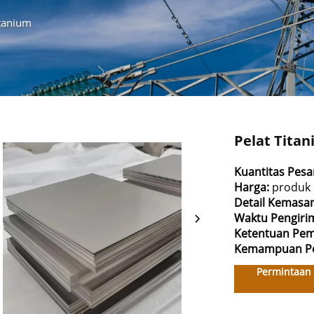
itanium
Pelat Tita
Kuantitas Pes
Harga:
produk 
Detail Kemasa
Waktu Pengiri
Ketentuan Pe
Kemampuan Pe
Permintaan