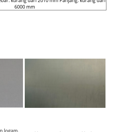
ebar: kurang dari 2010 mm Panjang: kurang dari
6000 mm
n logam,