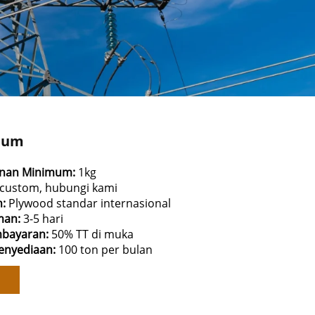
nium
anan Minimum:
1kg
custom, hubungi kami
n:
Plywood standar internasional
man:
3-5 hari
mbayaran:
50% TT di muka
nyediaan:
100 ton per bulan