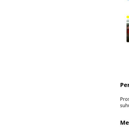
Pe
Pro
suhu
Me