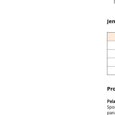
Jen
Pr
Pela
Spo
pan