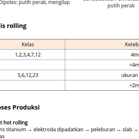
Dipoles: putih perak, mengilap
putih perak
is rolling
Kelas
Keteb
1,2,3,4,7,12
4m
<4
5,6,12,23
ukuran
<2
oses Produksi
t hot rolling
ns titanium → elektroda dipadatkan → peleburan → slab → 
as