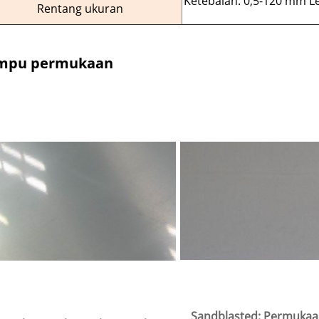
Ketebalan: 0,5-120 mm L
Rentang ukuran
mpu permukaan
Sandblasted: Permukaa