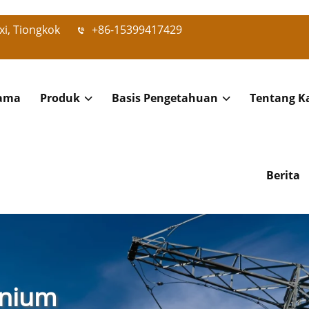
xi, Tiongkok
+86-15399417429
ama
Produk
Basis Pengetahuan
Tentang K
Berita
anium