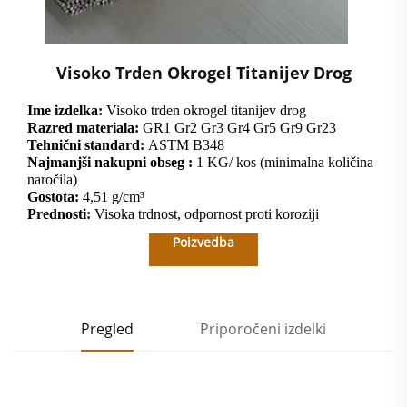
Visoko Trden Okrogel Titanijev Drog
Ime izdelka:
Visoko trden okrogel titanijev drog
Razred materiala:
GR1 Gr2 Gr3 Gr4 Gr5 Gr9 Gr23
Tehnični standard:
ASTM B348
Najmanjši nakupni obseg :
1 KG/ kos (minimalna količina
naročila)
Gostota:
4,51 g/cm³
Prednosti:
Visoka trdnost, odpornost proti koroziji
Poizvedba
Pregled
Priporočeni izdelki