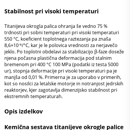
Stabilnost pri visoki temperaturi
Titanijeva okrogla palica ohranja še vedno 75 %
trdnosti pri sobni temperaturi pri visoki temperaturi
550 °C, koeficient toplotnega raztezanja pa znaša
8,6×10⁻⁶/°C, kar je le polovica vrednosti za nerjavečo
jeklo. Po toplotni obdelavi za stabilizacijo β-faze doseže
njena počasna plastična deformacija pod stalnim
bremenom pri 400 °C 100 MPa (podatki iz testa 5000
ur), stopnja deformacije pri visoki temperaturi pa je
manjša od 0,01 %. Primerna je za uporabo v primerih,
kot so nosilci za letalske motorje in notranjost jedrskih
reaktorjev, kjer zagotavlja dimenzijsko stabilnost pri
ekstremnih temperaturah.
Opis izdelkov
Kemična sestava titanijeve okrogle palice