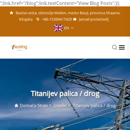
";link.href="/blog";link.textContent="View Blog Posts";});
Baotai cesta, območje Weibin, mesto Baoji, provinca Shaanxi,
Kitajska
+86-15399417429
[email protected]
EN
Titanijev palica / drog
Domača Stran
>
Izdelki
>
Titanijev palica / drog