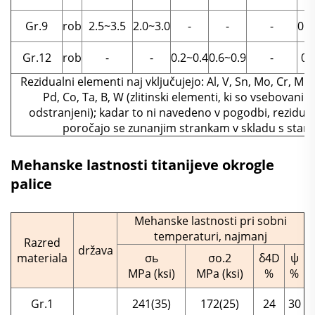
Gr.9
rob
2.5~3.5
2.0~3.0
-
-
-
0.2
Gr.12
rob
-
-
0.2~0.4
0.6~0.9
-
0.
Rezidualni elementi naj vključujejo: Al, V, Sn, Mo, Cr, Mn, Zr
Pd, Co, Ta, B, W (zlitinski elementi, ki so vsebovani 
odstranjeni); kadar to ni navedeno v pogodbi, rezidualn
poročajo se zunanjim strankam v skladu s stan
Mehanske lastnosti titanijeve okrogle
palice
Mehanske lastnosti pri sobni
temperaturi, najmanj
Razred
država
materiala
σь
σo.2
δ4D
ψ
MPa (ksi)
MPa (ksi)
%
%
Gr.1
241(35)
172(25)
24
30