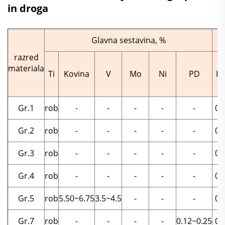
in droga
Glavna sestavina, %
razred
materiala
Ti
Kovina
V
Mo
Ni
PD
Fe
Gr.1
rob
-
-
-
-
-
0.
Gr.2
rob
-
-
-
-
-
0.
Gr.3
rob
-
-
-
-
-
0.
Gr.4
rob
-
-
-
-
-
0.
Gr.5
rob
5.50~6.75
3.5~4.5
-
-
-
0.
Gr.7
rob
-
-
-
-
0.12~0.25
0.