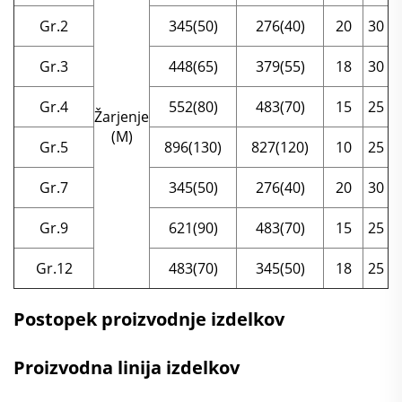
Gr.2
345(50)
276(40)
20
30
Gr.3
448(65)
379(55)
18
30
Gr.4
552(80)
483(70)
15
25
Žarjenje
(M)
Gr.5
896(130)
827(120)
10
25
Gr.7
345(50)
276(40)
20
30
Gr.9
621(90)
483(70)
15
25
Gr.12
483(70)
345(50)
18
25
Postopek proizvodnje izdelkov
Proizvodna linija izdelkov