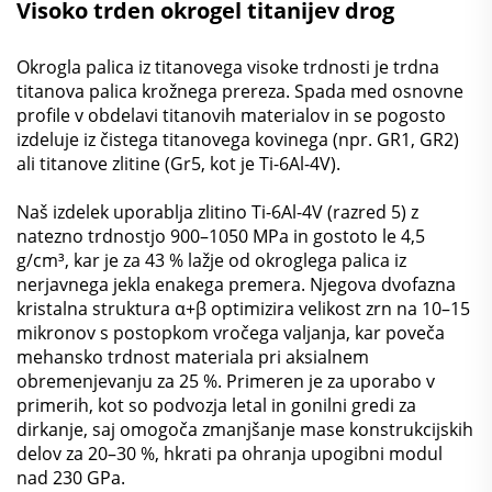
Visoko trden okrogel titanijev drog
Okrogla palica iz titanovega visoke trdnosti je trdna
titanova palica krožnega prereza. Spada med osnovne
profile v obdelavi titanovih materialov in se pogosto
izdeluje iz čistega titanovega kovinega (npr. GR1, GR2)
ali titanove zlitine (Gr5, kot je Ti-6Al-4V).
Naš izdelek uporablja zlitino Ti-6Al-4V (razred 5) z
natezno trdnostjo 900–1050 MPa in gostoto le 4,5
g/cm³, kar je za 43 % lažje od okroglega palica iz
nerjavnega jekla enakega premera. Njegova dvofazna
kristalna struktura α+β optimizira velikost zrn na 10–15
mikronov s postopkom vročega valjanja, kar poveča
mehansko trdnost materiala pri aksialnem
obremenjevanju za 25 %. Primeren je za uporabo v
primerih, kot so podvozja letal in gonilni gredi za
dirkanje, saj omogoča zmanjšanje mase konstrukcijskih
delov za 20–30 %, hkrati pa ohranja upogibni modul
nad 230 GPa.