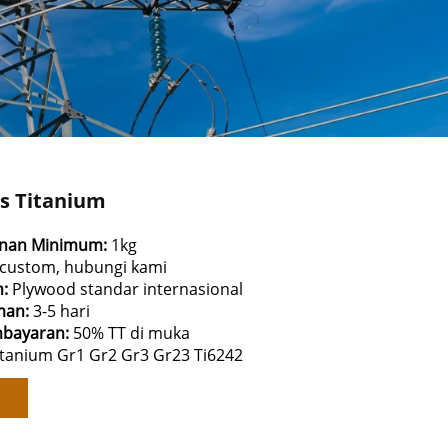
s Titanium
anan Minimum:
1kg
custom, hubungi kami
n:
Plywood standar internasional
man:
3-5 hari
mbayaran:
50% TT di muka
itanium Gr1 Gr2 Gr3 Gr23 Ti6242