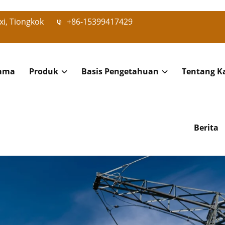
xi, Tiongkok
+86-15399417429
ama
Produk
Basis Pengetahuan
Tentang K
Berita