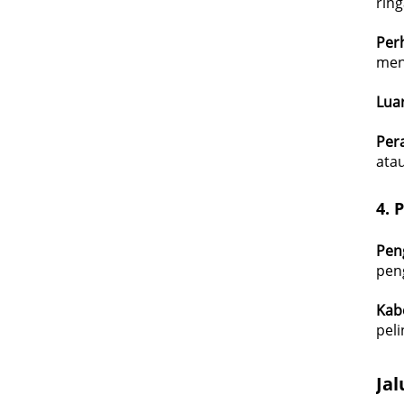
ring
Per
men
Lua
Per
ata
4.
P
Pen
pen
Kab
peli
Jal