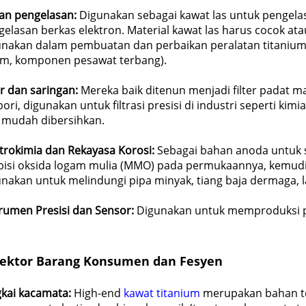
an pengelasan:
Digunakan sebagai kawat las untuk pengela
elasan berkas elektron. Material kawat las harus cocok at
unakan dalam pembuatan dan perbaikan peralatan titanium 
am, komponen pesawat terbang).
er dan saringan:
Mereka baik ditenun menjadi filter padat 
ori, digunakan untuk filtrasi presisi di industri seperti kim
 mudah dibersihkan.
ktrokimia dan Rekayasa Korosi:
Sebagai bahan anoda untuk s
apisi oksida logam mulia (MMO) pada permukaannya, kemudian
unakan untuk melindungi pipa minyak, tiang baja dermaga, l
trumen Presisi dan Sensor:
Digunakan untuk memproduksi peg
ektor Barang Konsumen dan Fesyen
gkai kacamata:
High-end
kawat titanium
merupakan bahan te