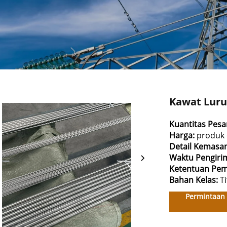
Kawat Luru
Kuantitas Pes
Harga:
produk 
Detail Kemasa
Waktu Pengiri
Ketentuan Pe
Bahan
Kelas:
T
Permintaan