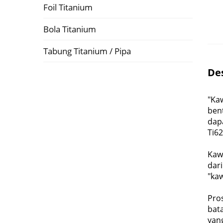
Foil Titanium
Bola Titanium
Tabung Titanium / Pipa
Des
"Ka
ben
dapa
Ti62
Kaw
dar
"kaw
Pros
bat
yang