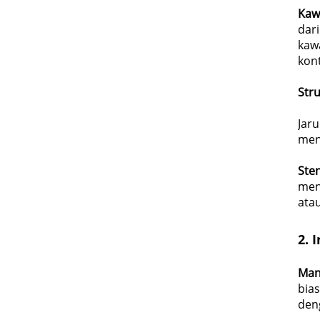
Kaw
dar
kaw
kon
Stru
Jaru
men
Ste
men
atau
2.
I
Manu
bia
den