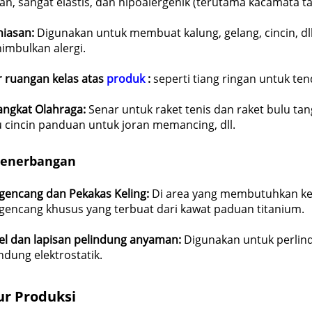
an, sangat elastis, dan hipoalergenik (terutama kacamata ta
hiasan:
Digunakan untuk membuat kalung, gelang, cincin, dl
imbulkan alergi.
r ruangan kelas atas
produk
:
seperti tiang ringan untuk te
angkat Olahraga:
Senar untuk raket tenis dan raket bulu tan
u cincin panduan untuk joran memancing, dll.
enerbangan
gencang dan Pekakas Keling:
Di area yang membutuhkan kek
gencang khusus yang terbuat dari kawat paduan titanium.
el dan lapisan pelindung anyaman:
Digunakan untuk perlind
ndung elektrostatik.
ur Produksi