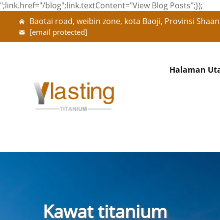
";link.href="/blog";link.textContent="View Blog Posts";});
Baotai road, weibin zone, kota Baoji, Provinsi Shaan
[email protected]
Halaman Ut
Kawat titanium