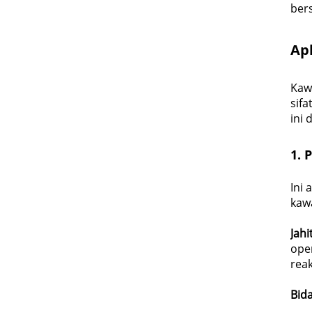
ber
Apl
Kaw
sifa
ini 
1.
P
Ini
kaw
Jahi
oper
rea
Bida