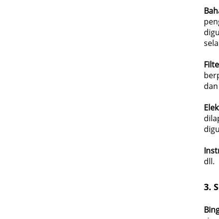
Bah
peng
dig
sel
Filt
berp
dan
Ele
dil
dig
Ins
dll.
3.
S
Bin