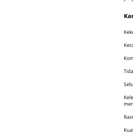
Kar
Keku
Keta
Komp
Tida
Seb
Kel
men
Ras
Kua