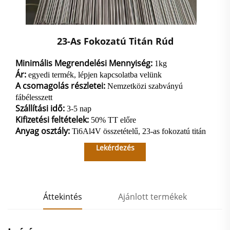
23-As Fokozatú Titán Rúd
Minimális Megrendelési Mennyiség:
1kg
Ár:
egyedi termék, lépjen kapcsolatba velünk
A csomagolás részletei:
Nemzetközi szabványú
fábélesszett
Szállítási idő:
3-5 nap
Kifizetési feltételek:
50% TT előre
Anyag osztály:
Ti6Al4V összetételű, 23-as fokozatú titán
Lekérdezés
Áttekintés
Ajánlott termékek