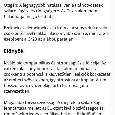
Oxigén: A legnagyobb hatással van a titánötvözetek
szilárdságára és ridegségére. Az O tartalom nem
haladhatja meg a 0,13-at.
Ezeknek az elemeknek az extrém alacsony szintre való
csökkentésével (sokkal alacsonyabb szintre, mint a Gr5
esetében) a Gr23 az alábbi, páratlan
Előnyök
Kiváló biokompatibilitás és biztonság: Ez a fő célja. Az
extrém alacsony impuritás-tartalom minimálisra
csökkenti a potenciális kedvezőtlen reakciók kockázatát
az emberi szövetekben, így biztosítva az implantátum
hosszú távú, évtizedekig tartó biztonságát a
szervezetben.
Magasabb törési szívósság: A megfelelő szilárdság
fenntartása mellett az ELI-szint kiváló szívósságot és
repedéselterjedés-ellenállást biztosít. Ez különösen