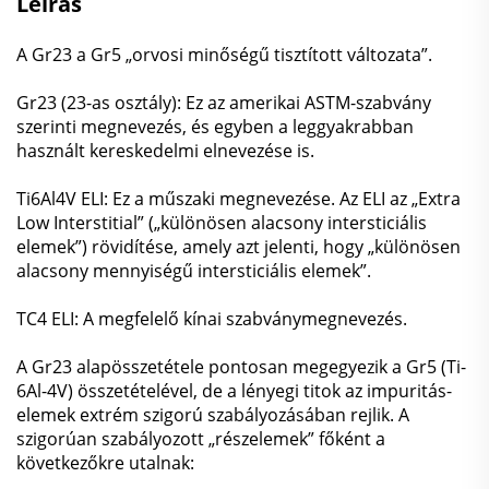
Leírás
A Gr23 a Gr5 „orvosi minőségű tisztított változata”.
Gr23 (23-as osztály): Ez az amerikai ASTM-szabvány
szerinti megnevezés, és egyben a leggyakrabban
használt kereskedelmi elnevezése is.
Ti6Al4V ELI: Ez a műszaki megnevezése. Az ELI az „Extra
Low Interstitial” („különösen alacsony intersticiális
elemek”) rövidítése, amely azt jelenti, hogy „különösen
alacsony mennyiségű intersticiális elemek”.
TC4 ELI: A megfelelő kínai szabványmegnevezés.
A Gr23 alapösszetétele pontosan megegyezik a Gr5 (Ti-
6Al-4V) összetételével, de a lényegi titok az impuritás-
elemek extrém szigorú szabályozásában rejlik. A
szigorúan szabályozott „részelemek” főként a
következőkre utalnak: