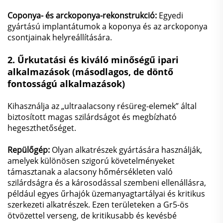
Coponya- és arckoponya-rekonstrukció:
Egyedi
gyártású implantátumok a koponya és az arckoponya
csontjainak helyreállítására.
2. Űrkutatási és kiváló minőségű ipari
alkalmazások
(másodlagos, de döntő
fontosságú alkalmazások)
Kihasználja az „ultraalacsony résüreg-elemek” által
biztosított magas szilárdságot és megbízható
hegeszthetőséget.
Repülőgép:
Olyan alkatrészek gyártására használják,
amelyek különösen szigorú követelményeket
támasztanak a alacsony hőmérsékleten való
szilárdságra és a károsodással szembeni ellenállásra,
például egyes űrhajók üzemanyagtartályai és kritikus
szerkezeti alkatrészek. Ezen területeken a Gr5-ös
ötvözettel verseng, de kritikusabb és kevésbé