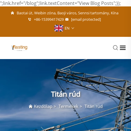
";link.href="/blog";link.textContent="View Blog Posts";});
Baotai út, Weibin zóna, Baoji város, Sennsi tartomány, Kína
+86-15399417429
[email protected]
EN
Titán rúd
Kezdőlap
>
Termékek
>
Titán rúd