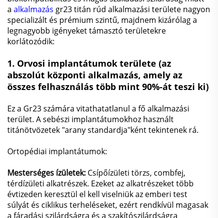
a
alkalmazás
gr23 titán rúd alkalmazási területe nagyon
specializált és prémium szintű, majdnem kizárólag a
legnagyobb igényeket támasztó területekre
korlátozódik:
1. Orvosi implantátumok területe
(az
abszolút központi alkalmazás, amely az
összes felhasználás több mint 90%-át teszi ki)
Ez a Gr23 számára vitathatatlanul a fő alkalmazási
terület. A sebészi implantátumokhoz használt
titánötvözetek "arany standardja"ként tekintenek rá.
Ortopédiai implantátumok:
Mesterséges ízületek:
Csípőízületi törzs, combfej,
térdízületi alkatrészek. Ezeket az alkatrészeket több
évtizeden keresztül el kell viselniük az emberi test
súlyát és ciklikus terheléseket, ezért rendkívül magasak
a fáradási szilárdságra és a szakítószilárdságra