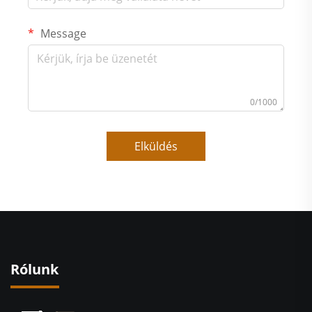
Message
0/1000
Elküldés
Rólunk