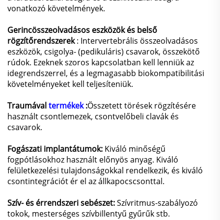
vonatkozó követelmények.
Gerincösszeolvadásos eszközök és belső
rögzítőrendszerek
: Intervertebrális összeolvadásos
eszközök, csigolya- (pedikuláris) csavarok, összekötő
rúdok. Ezeknek szoros kapcsolatban kell lenniük az
idegrendszerrel, és a legmagasabb biokompatibilitási
követelményeket kell teljesíteniük.
Traumával
termékek
:
Összetett törések rögzítésére
használt csontlemezek, csontvelőbeli clavák és
csavarok.
Fogászati implantátumok:
Kiváló minőségű
fogpótlásokhoz használt előnyös anyag. Kiváló
felületkezelési tulajdonságokkal rendelkezik, és kiváló
csontintegrációt ér el az állkapocscsonttal.
Szív- és érrendszeri sebészet:
Szívritmus-szabályozó
tokok, mesterséges szívbillentyű gyűrűk stb.