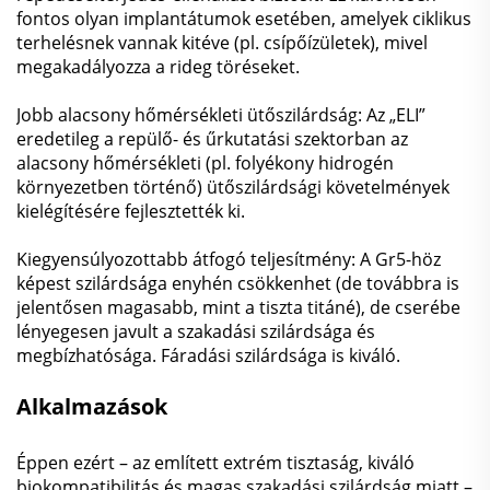
fontos olyan implantátumok esetében, amelyek ciklikus
terhelésnek vannak kitéve (pl. csípőízületek), mivel
megakadályozza a rideg töréseket.
Jobb alacsony hőmérsékleti ütőszilárdság: Az „ELI”
eredetileg a repülő- és űrkutatási szektorban az
alacsony hőmérsékleti (pl. folyékony hidrogén
környezetben történő) ütőszilárdsági követelmények
kielégítésére fejlesztették ki.
Kiegyensúlyozottabb átfogó teljesítmény: A Gr5-höz
képest szilárdsága enyhén csökkenhet (de továbbra is
jelentősen magasabb, mint a tiszta titáné), de cserébe
lényegesen javult a szakadási szilárdsága és
megbízhatósága. Fáradási szilárdsága is kiváló.
Alkalmazások
Éppen ezért – az említett extrém tisztaság, kiváló
biokompatibilitás és magas szakadási szilárdság miatt –