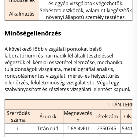
és egyéb vizsgálatok végezhetők.
Sebészeti eszközök, valamint kiegészítők
Alkalmazás
növényi állapotú személy testéhez.
Minőségellenőrzés
A következő főbb vizsgálati pontokat belső
laboratóriumi és harmadik fél általi teszteléssel
végezzük el: kémiai összetétel elemzése, mechanikai
tulajdonságok vizsgálata, metallográfiai analízis,
roncsolásmentes vizsgálat, méret- és helyzettűrés
ellenőrzés, felületminőség-vizsgálat stb. Végül egy
szabványosított és részletes vizsgálati jelentést kapunk.
TITÁN TERM
Szerződés
Megnevezés
Árucikk
Tételszám
Olvas
száma
n
i.
Titán rúd
Ti6Al4vELI
2350745
5341E