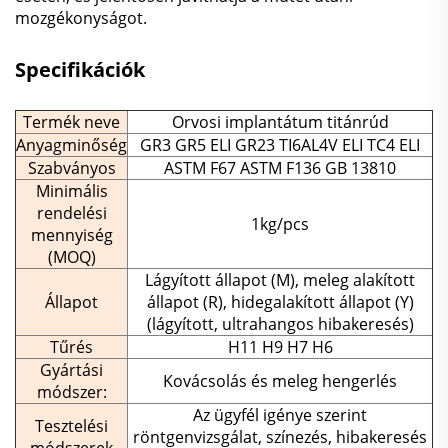
mozgékonyságot.
Specifikációk
Termék neve
Orvosi implantátum titánrúd
Anyagminőség
GR3 GR5 ELI GR23 TI6AL4V ELI TC4 ELI
Szabványos
ASTM F67 ASTM F136 GB 13810
Minimális
rendelési
1kg/pcs
mennyiség
(MOQ)
Lágyított állapot (M), meleg alakított
Állapot
állapot (R), hidegalakított állapot (Y)
(lágyított, ultrahangos hibakeresés)
Tűrés
H11 H9 H7 H6
Gyártási
Kovácsolás és meleg hengerlés
módszer:
Az ügyfél igénye szerint
Tesztelési
röntgenvizsgálat, színezés, hibakeresés
módszerek