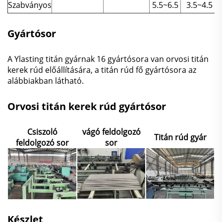
Szabványos
5.5~6.5
3.5~4.5
Gyártósor
A Ylasting titán gyárnak 16 gyártósora van orvosi titán
kerek rúd előállítására, a titán rúd fő gyártósora az
alábbiakban látható.
Orvosi titán kerek rúd gyártósor
Csiszoló
vágó feldolgozó
Titán rúd gyár
feldolgozó sor
sor
Készlet