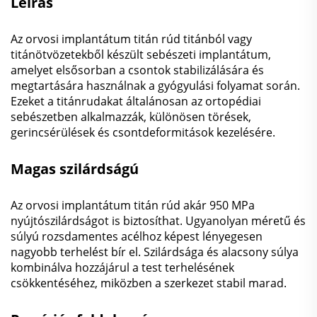
Leírás
Az orvosi implantátum titán rúd titánból vagy
titánötvözetekből készült sebészeti implantátum,
amelyet elsősorban a csontok stabilizálására és
megtartására használnak a gyógyulási folyamat során.
Ezeket a titánrudakat általánosan az ortopédiai
sebészetben alkalmazzák, különösen törések,
gerincsérülések és csontdeformitások kezelésére.
Magas szilárdságú
Az orvosi implantátum titán rúd akár 950 MPa
nyújtószilárdságot is biztosíthat. Ugyanolyan méretű és
súlyú rozsdamentes acélhoz képest lényegesen
nagyobb terhelést bír el. Szilárdsága és alacsony súlya
kombinálva hozzájárul a test terhelésének
csökkentéséhez, miközben a szerkezet stabil marad.