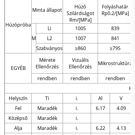
Húzó
Folyáshatár
Minta állapot
Szilárdságot
Rp0.2/[MPa]
Rm/[MPa]
Húzópróbа
Li
1005
839
M
L2
1007
841
Szabványos
≥860
≥795
Mérete
Vizuális
Mikrostruktúra
Ellenőrzés
Ellenőrzés
EGYÉB
rendben
rendben
rendben
Ké
Helyszín
Ti
i.
Al
V
Fel
Maradék
i.
6.17
4.09
Középső
Maradék
i.
Alja
Maradék
i.
6.22
4.13