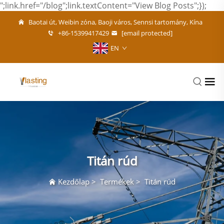
";link.href="/blog";link.textContent="View Blog Posts";});
Baotai út, Weibin zóna, Baoji város, Sennsi tartomány, Kína
+86-15399417429
[email protected]
EN
Titán rúd
Kezdőlap
>
Termékek
>
Titán rúd