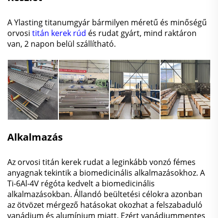
A Ylasting titanumgyár bármilyen méretű és minőségű
orvosi
titán kerek rúd
és rudat gyárt, mind raktáron
van, 2 napon belül szállítható.
Alkalmazás
Az orvosi titán kerek rudat a leginkább vonzó fémes
anyagnak tekintik a biomedicinális alkalmazásokhoz. A
Ti-6Al-4V régóta kedvelt a biomedicinális
alkalmazásokban. Állandó beültetési célokra azonban
az ötvözet mérgező hatásokat okozhat a felszabaduló
vanádium és alumínium miatt. Ezért vanádiummentes