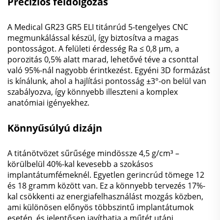
Precíziós feldolgozás
A Medical GR23 GR5 ELI titánrúd 5-tengelyes CNC
megmunkálással készül, így biztosítva a magas
pontosságot. A felületi érdesség Ra ≤ 0,8 μm, a
porozitás 0,5% alatt marad, lehetővé téve a csonttal
való 95%-nál nagyobb érintkezést. Egyéni 3D formázást
is kínálunk, ahol a hajlítási pontosság ±3°-on belül van
szabályozva, így könnyebb illeszteni a komplex
anatómiai igényekhez.
Könnyűsúlyú dizájn
A titánötvözet sűrűsége mindössze 4,5 g/cm³ –
körülbelül 40%-kal kevesebb a szokásos
implantátumfémeknél. Egyetlen gerincrúd tömege 12
és 18 gramm között van. Ez a könnyebb tervezés 17%-
kal csökkenti az energiafelhasználást mozgás közben,
ami különösen előnyös többszintű implantátumok
esetén, és jelentősen javíthatja a műtét utáni