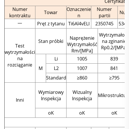
Certyfikat 
Numer
Oznaczenie
Numer
Towar
Num
kontraktu
n
partii
一
Pręt z tytanu
Ti6Al4vELI
2350745
5341
Wytrzymałoś
Naprężenie
Stan próbki
na zginanie
Wytrzymałość
Test
Rp0.2/[MPa]
Rm/[MPa]
wytrzymałości
na
Li
1005
839
rozciąganie
M
L2
1007
841
Standard
≥860
≥795
Wymiarowy
Wizualny
Mikrostruktur
Inspekcja
Inspekcja
Inni
oK
oK
oK
S