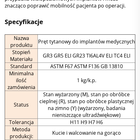
znacząco poprawić mobilność pacjenta po operacji.
Specyfikacje
Nazwa
Pręt tytanowy do implantów medycznych
produktu
Stopień
GR3 GR5 ELI GR23 TI6AL4V ELI TC4 ELI
Materiału
Standard
ASTM F67 ASTM F136 GB 13810
Minimalna
ilość
1 kg/k.p.
zamówienia
Stan wyżarzony (M), stan po obróbce
cieplnej (R), stan po obróbce plastycznej
Status
na zimno (Y) (wyżarzony, badania
nieniszczące ultradźwiękowe)
Tolerancja
H11 H9 H7 H6
Metoda
Kucie i walcowanie na gorąco
produkcji: