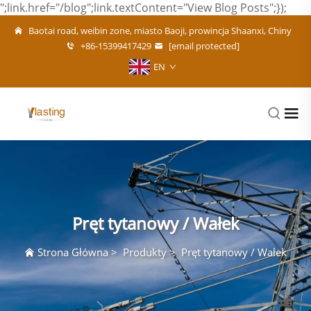
";link.href="/blog";link.textContent="View Blog Posts";});
Baotai road, weibin zone, miasto Baoji, prowincja Shaanxi, Chiny
+86-15399417429
[email protected]
EN
Pręt tytanowy / Wałek
Strona Główna
>
Produkty
>
Pręt tytanowy / Wałek