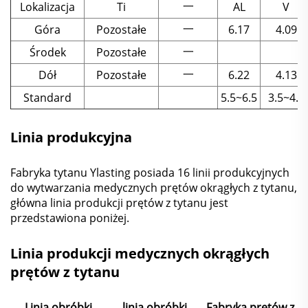
一
Lokalizacja
Ti
AL
V
一
Góra
Pozostałe
6.17
4.09
一
Środek
Pozostałe
一
Dół
Pozostałe
6.22
4.13
Standard
5.5~6.5
3.5~4.5
Linia produkcyjna
Fabryka tytanu Ylasting posiada 16 linii produkcyjnych
do wytwarzania medycznych prętów okrągłych z tytanu,
główna linia produkcji prętów z tytanu jest
przedstawiona poniżej.
Linia produkcji medycznych okrągłych
prętów z tytanu
Linia obróbki
linia obróbki
Fabryka prętów z