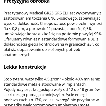
Precyzyjna obróbka
Pręt tytanowy Medical GR23 GR5 ELI jest wykonywany z
zastosowaniem toczenia CNC 5-osiowego, zapewniając
wysoką dokładność. Chropowatość powierzchni wynosi
Ra ≤ 0,8 μm, a porowatość pozostaje poniżej 0,5%,
umożliwiając kontakt z kością na poziomie powyżej 95%.
Oferujemy również niestandardowe formowanie 3D z
dokładnością gięcia kontrolowaną w granicach ±3°, co
ułatwia dopasowanie do złożonych potrzeb
anatomicznych.
Lekka konstrukcja
Stop tytanu waży tylko 4,5 g/cm³ – około 40% mniej niż
standardowe metale stosowane w implantach.
Pojedynczy pręt kręgosłupa waży od 12 do 18 gramów.
Lekki design pomaga zmniejszyć zużycie energii
podczas ruchu o 17%, co jest szczególnie przydatne w
przypadku wielopoziomowych implantów i może