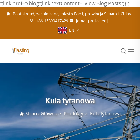
";link.href="/blog";link.textContent="View Blog Posts";});
Baotai road, weibin zone, miasto Baoji, prowincja Shaanxi, Chiny
+86-15399417429
[email protected]
EN
Kula tytanowa
Strona Główna
>
Produkty
>
Kula tytanowa