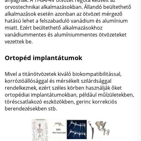
orvostechnikai alkalmazásokban. Állandó beültethető
alkalmazások esetén azonban az ötvözet mérgező
hatású lehet a felszabaduló vanádium és alumínium
miatt. Ezért beültethető alkalmazásokhoz
vanádiummentes és alumíniummentes ötvözeteket
vezettek be.
Ortopéd implantátumok
Mivel a titánötvözetek kiváló biokompatibilitással,
korrózióállósággal és mérsékelt szilárdsággal
rendelkeznek, ezért széles körben használják őket
ortopédiai implantátumokban, például műízületekben,
töréscsatlakozó eszközökben, gerinc korrekciós
berendezésekben stb.