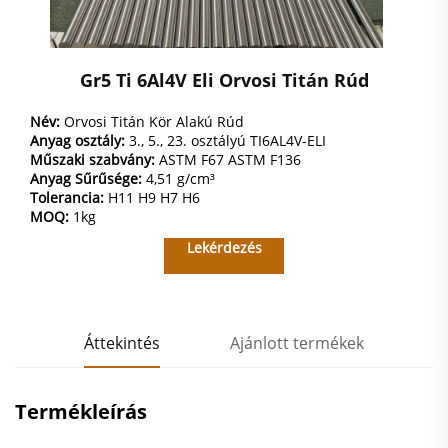
Gr5 Ti 6Al4V Eli Orvosi Titán Rúd
Név:
Orvosi Titán Kör Alakú Rúd
Anyag osztály:
3., 5., 23. osztályú TI6AL4V-ELI
Műszaki szabvány:
ASTM F67 ASTM F136
Anyag Sűrűsége:
4,51 g/cm³
Tolerancia:
H11 H9 H7 H6
MOQ:
1kg
Lekérdezés
Áttekintés
Ajánlott termékek
Termékleírás