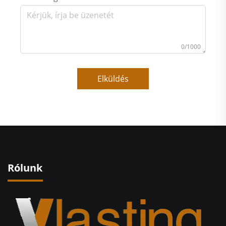
0/1000
Elküldés
Rólunk