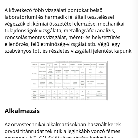
A következő főbb vizsgálati pontokat belső
laboratóriumi és harmadik fél általi teszteléssel
végezzük el: kémiai összetétel elemzése, mechanikai
tulajdonságok vizsgálata, metallográfiai analízis,
roncsolásmentes vizsgálat, méret- és helyzettűrés
ellenőrzés, felületminőség-vizsgálat stb. Végül egy
szabványosított és részletes vizsgálati jelentést kapunk.
Alkalmazás
Az orvostechnikai alkalmazásokban használt kerek
orvosi titánrudat tekintik a leginkább vonzó fémes
anyagnak. A Ti-6Al-4V ötvözet régóta kedvelt az