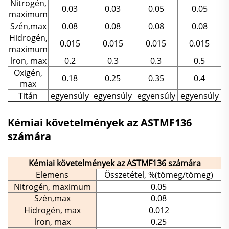
Nitrogén,
0.03
0.03
0.05
0.05
maximum
Szén,max
0.08
0.08
0.08
0.08
Hidrogén,
0.015
0.015
0.015
0.015
maximum
lron, max
0.2
0.3
0.3
0.5
Oxigén,
0.18
0.25
0.35
0.4
max
Titán
egyensúly
egyensúly
egyensúly
egyensúly
Kémiai követelmények az ASTMF136
számára
Kémiai követelmények az ASTMF136 számára
Elemens
Összetétel, %(tömeg/tömeg)
Nitrogén, maximum
0.05
Szén,max
0.08
Hidrogén, max
0.012
lron, max
0.25