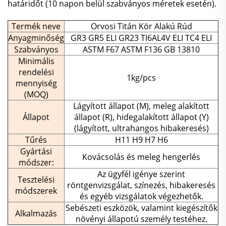
határidőt (10 napon belül szabványos méretek esetén).
Termék neve
Orvosi Titán Kör Alakú Rúd
Anyagminőség
GR3 GR5 ELI GR23 TI6AL4V ELI TC4 ELI
Szabványos
ASTM F67 ASTM F136 GB 13810
Minimális
rendelési
1kg/pcs
mennyiség
(MOQ)
Lágyított állapot (M), meleg alakított
Állapot
állapot (R), hidegalakított állapot (Y)
(lágyított, ultrahangos hibakeresés)
Tűrés
H11 H9 H7 H6
Gyártási
Kovácsolás és meleg hengerlés
módszer:
Az ügyfél igénye szerint
Tesztelési
röntgenvizsgálat, színezés, hibakeresés
módszerek
és egyéb vizsgálatok végezhetők.
Sebészeti eszközök, valamint kiegészítők
Alkalmazás
növényi állapotú személy testéhez.