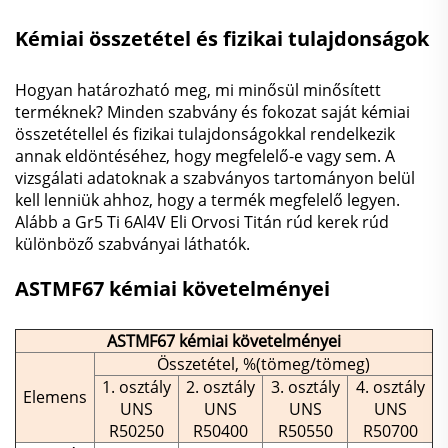
Kémiai összetétel és fizikai tulajdonságok
Hogyan határozható meg, mi minősül minősített
terméknek? Minden szabvány és fokozat saját kémiai
összetétellel és fizikai tulajdonságokkal rendelkezik
annak eldöntéséhez, hogy megfelelő-e vagy sem. A
vizsgálati adatoknak a szabványos tartományon belül
kell lenniük ahhoz, hogy a termék megfelelő legyen.
Alább a Gr5 Ti 6Al4V Eli Orvosi Titán rúd kerek rúd
különböző szabványai láthatók.
ASTMF67 kémiai követelményei
ASTMF67 kémiai követelményei
Összetétel, %(tömeg/tömeg)
1. osztály
2. osztály
3. osztály
4. osztály
Elemens
UNS
UNS
UNS
UNS
R50250
R50400
R50550
R50700