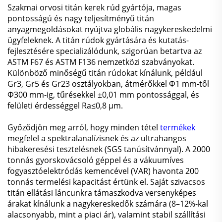
Szakmai orvosi titán kerek rúd gyártója, magas
pontosságú és nagy teljesítményű titán
anyagmegoldásokat nyújtva globális nagykereskedelmi
ügyfeleknek. A titán rúdok gyártására és kutatás-
fejlesztésére specializálódunk, szigorúan betartva az
ASTM F67 és ASTM F136 nemzetközi szabványokat.
Különböző minőségű titán rúdokat kínálunk, például
Gr3, Gr5 és Gr23 osztályokban, átmérőkkel Φ1 mm-től
Φ300 mm-ig, tűrésekkel ±0,01 mm pontossággal, és
felületi érdességgel Ra≤0,8 μm.
Győződjön meg arról, hogy minden tétel
termékek
megfelel a spektralanalízisnek és az ultrahangos
hibakeresési tesztelésnek (SGS tanúsítvánnyal). A 2000
tonnás gyorskovácsoló géppel és a vákuumíves
fogyasztóelektródás kemencével (VAR) havonta 200
tonnás termelési kapacitást értünk el. Saját szivacsos
titán ellátási láncunkra támaszkodva versenyképes
árakat kínálunk a nagykereskedők számára (8–12%-kal
alacsonyabb, mint a piaci ár), valamint stabil szállítási