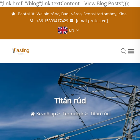
";link.href="/blog";link.textContent="View Blog Posts";});
Baotai út, Weibin zóna, Baoji város, Sennsi tartomány, Kína
+86-15399417429
[email protected]
EN
Titán rúd
Kezdőlap
>
Termékek
>
Titán rúd