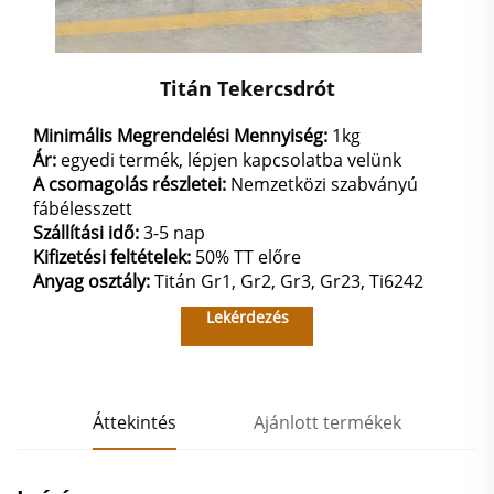
Titán Tekercsdrót
Minimális Megrendelési Mennyiség:
1kg
Ár:
egyedi termék, lépjen kapcsolatba velünk
A csomagolás részletei:
Nemzetközi szabványú
fábélesszett
Szállítási idő:
3-5 nap
Kifizetési feltételek:
50% TT előre
Anyag osztály:
Titán Gr1, Gr2, Gr3, Gr23, Ti6242
Lekérdezés
Áttekintés
Ajánlott termékek