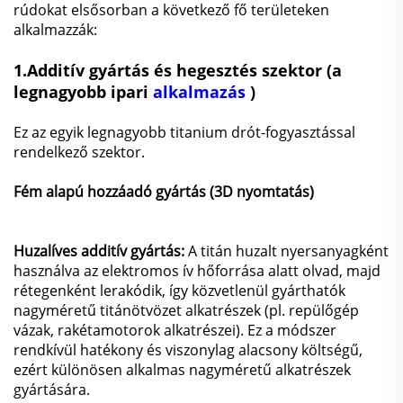
rúdokat elsősorban a következő fő területeken
alkalmazzák:
1.
Additív gyártás és hegesztés szektor (a
legnagyobb ipari
alkalmazás
)
Ez az egyik legnagyobb titanium drót-fogyasztással
rendelkező szektor.
Fém alapú hozzáadó gyártás (3D nyomtatás)
Huzalíves additív gyártás:
A titán huzalt nyersanyagként
használva az elektromos ív hőforrása alatt olvad, majd
rétegenként lerakódik, így közvetlenül gyárthatók
nagyméretű titánötvözet alkatrészek (pl. repülőgép
vázak, rakétamotorok alkatrészei). Ez a módszer
rendkívül hatékony és viszonylag alacsony költségű,
ezért különösen alkalmas nagyméretű alkatrészek
gyártására.