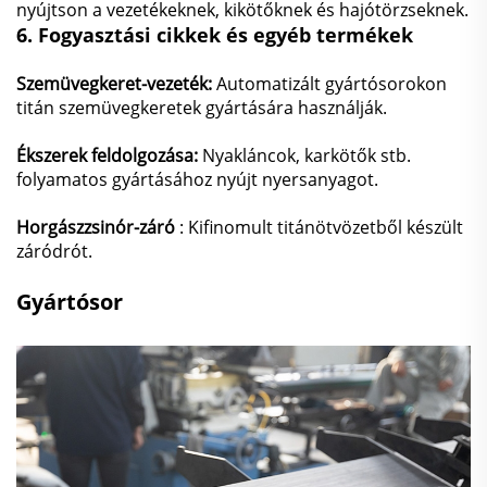
nyújtson a vezetékeknek, kikötőknek és hajótörzseknek.
6.
Fogyasztási cikkek és egyéb termékek
Szemüvegkeret-vezeték:
Automatizált gyártósorokon
titán szemüvegkeretek gyártására használják.
Ékszerek feldolgozása:
Nyakláncok, karkötők stb.
folyamatos gyártásához nyújt nyersanyagot.
Horgászzsinór-záró
: Kifinomult titánötvözetből készült
záródrót.
Gyártósor