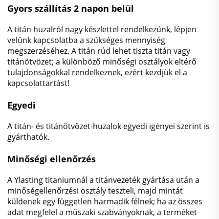
Gyors szállítás 2 napon belül
A titán huzalról nagy készlettel rendelkezünk, lépjen
velünk kapcsolatba a szükséges mennyiség
megszerzéséhez. A titán rúd lehet tiszta titán vagy
titánötvözet; a különböző minőségi osztályok eltérő
tulajdonságokkal rendelkeznek, ezért kezdjük el a
kapcsolattartást!
Egyedi
A titán- és titánötvözet-huzalok egyedi igényei szerint is
gyárthatók.
Minőségi ellenőrzés
A Ylasting titaniumnál a titánvezeték gyártása után a
minőségellenőrzési osztály teszteli, majd mintát
küldenek egy független harmadik félnek; ha az összes
adat megfelel a műszaki szabványoknak, a terméket