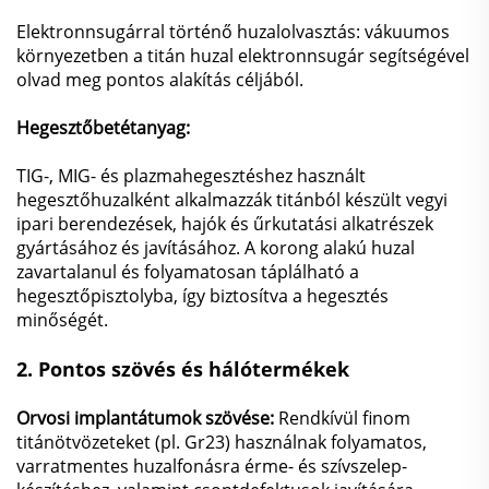
Elektronnsugárral történő huzalolvasztás: vákuumos
környezetben a titán huzal elektronnsugár segítségével
olvad meg pontos alakítás céljából.
Hegesztőbetétanyag:
TIG-, MIG- és plazmahegesztéshez használt
hegesztőhuzalként alkalmazzák titánból készült vegyi
ipari berendezések, hajók és űrkutatási alkatrészek
gyártásához és javításához. A korong alakú huzal
zavartalanul és folyamatosan táplálható a
hegesztőpisztolyba, így biztosítva a hegesztés
minőségét.
2.
Pontos szövés és hálótermékek
Orvosi implantátumok szövése:
Rendkívül finom
titánötvözeteket (pl. Gr23) használnak folyamatos,
varratmentes huzalfonásra érme- és szívszelep-