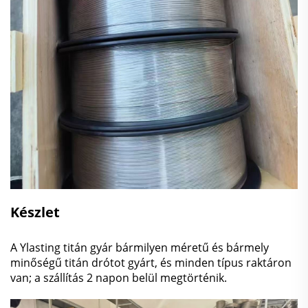
Készlet
A Ylasting titán gyár bármilyen méretű és bármely
minőségű titán drótot gyárt, és minden típus raktáron
van; a szállítás 2 napon belül megtörténik.