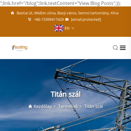
";link.href="/blog";link.textContent="View Blog Posts";});
Baotai út, Weibin zóna, Baoji város, Sennsi tartomány, Kína
+86-15399417429
[email protected]
EN
Titán szál
Kezdőlap
>
Termékek
>
Titán szál