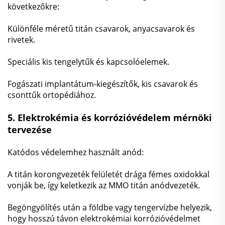
következőkre:
Különféle méretű titán csavarok, anyacsavarok és
rivetek.
Speciális kis tengelytűk és kapcsolóelemek.
Fogászati implantátum-kiegészítők, kis csavarok és
csonttűk ortopédiához.
5.
Elektrokémia és korrózióvédelem mérnöki
tervezése
Katódos védelemhez használt anód:
A titán korongvezeték felületét drága fémes oxidokkal
vonják be, így keletkezik az MMO titán anódvezeték.
Begöngyölítés után a földbe vagy tengervízbe helyezik,
hogy hosszú távon elektrokémiai korrózióvédelmet