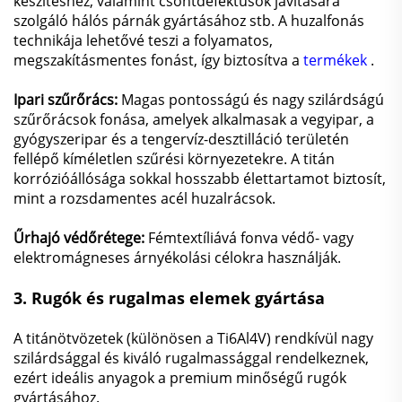
készítéshez, valamint csontdefektusok javítására
szolgáló hálós párnák gyártásához stb. A huzalfonás
technikája lehetővé teszi a folyamatos,
megszakításmentes fonást, így biztosítva a
termékek
.
Ipari szűrőrács:
Magas pontosságú és nagy szilárdságú
szűrőrácsok fonása, amelyek alkalmasak a vegyipar, a
gyógyszeripar és a tengervíz-desztilláció területén
fellépő kíméletlen szűrési környezetekre. A titán
korrózióállósága sokkal hosszabb élettartamot biztosít,
mint a rozsdamentes acél huzalrácsok.
Űrhajó védőrétege:
Fémtextíliává fonva védő- vagy
elektromágneses árnyékolási célokra használják.
3.
Rugók és rugalmas elemek gyártása
A titánötvözetek (különösen a Ti6Al4V) rendkívül nagy
szilárdsággal és kiváló rugalmassággal rendelkeznek,
ezért ideális anyagok a premium minőségű rugók
gyártásához.